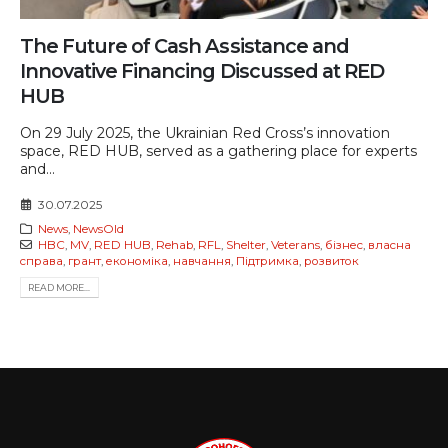
The Future of Cash Assistance and
Innovative Financing Discussed at RED
HUB
On 29 July 2025, the Ukrainian Red Cross’s innovation
space, RED HUB, served as a gathering place for experts
and...
30.07.2025
News
,
NewsOld
HBC
,
MV
,
RED HUB
,
Rehab
,
RFL
,
Shelter
,
Veterans
,
бізнес
,
власна
справа
,
грант
,
економіка
,
навчання
,
Підтримка
,
розвиток
READ MORE...