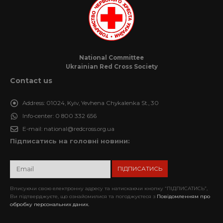
National Committee
Ukrainian Red Cross Society
Contact us
Address:
01024, Kyiv, Yevhena Chykalenka St., 30
Info-center:
0 800 332 656
E-mail:
national@redcross.org.ua
Підписатись на головні новини:
Вписуючи свою електронну адресу та натискаючи кнопку “ПІДПИСАТИСЬ”,
Ви підтверджуєте, що ознайомилися та погоджуєтеся з
Повідомленням про
обробку персональних даних.