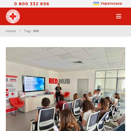
0 800 332 656
Українська
Home
Tag -
MV