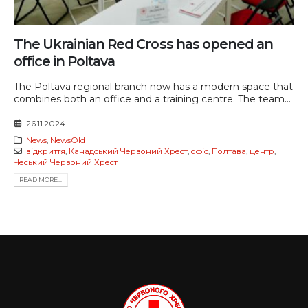
The Ukrainian Red Cross has opened an
office in Poltava
The Poltava regional branch now has a modern space that
combines both an office and a training centre. The team...
26.11.2024
News
,
NewsOld
відкриття
,
Канадський Червоний Хрест
,
офіс
,
Полтава
,
центр
,
Чеський Червоний Хрест
READ MORE...