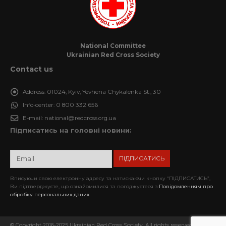
National Committee
Ukrainian Red Cross Society
Contact us
Address:
01024, Kyiv, Yevhena Chykalenka St., 30
Info-center:
0 800 332 656
E-mail:
national@redcross.org.ua
Підписатись на головні новини:
Вписуючи свою електронну адресу та натискаючи кнопку “ПІДПИСАТИСЬ”,
Ви підтверджуєте, що ознайомилися та погоджуєтеся з
Повідомленням про
обробку персональних даних.
© Copyright 2016-2025 Ukrainian Red Cross Society. All rights reserved. When