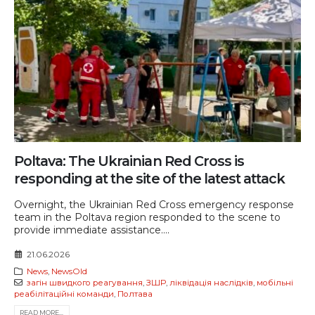
Poltava: The Ukrainian Red Cross is
responding at the site of the latest attack
Overnight, the Ukrainian Red Cross emergency response
team in the Poltava region responded to the scene to
provide immediate assistance....
21.06.2026
News
,
NewsOld
загін швидкого реагування
,
ЗШР
,
ліквідація наслідків
,
мобільні
реабілітаційні команди
,
Полтава
READ MORE...