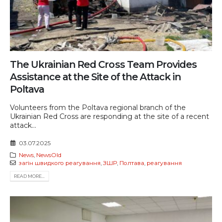
The Ukrainian Red Cross Team Provides
Assistance at the Site of the Attack in
Poltava
Volunteers from the Poltava regional branch of the
Ukrainian Red Cross are responding at the site of a recent
attack...
03.07.2025
News
,
NewsOld
загін швидкого реагування
,
ЗШР
,
Полтава
,
реагування
READ MORE...