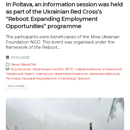
In Poltava, an information session was held
as part of the Ukrainian Red Cross’s
“Reboot: Expanding Employment
Opportunities” programme
The participants were beneficiaries of the Mriia Ukrainian
Foundation NGO. This event was organised under the
framework of the Reboot...
01.04.2025
News
,
NewsOld
внутрішньо переміщені особи
,
ВПО
,
інформування
,
Іспанський
Червоний Хрест
,
навчання
,
перезавантаження
,
перекваліфікація
,
Полтава
,
працевлаштування
,
співпраця
,
тренінг
READ MORE...