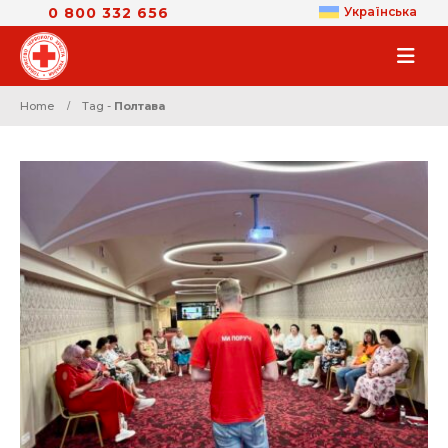
0 800 332 656
Українська
Home
Tag -
Полтава