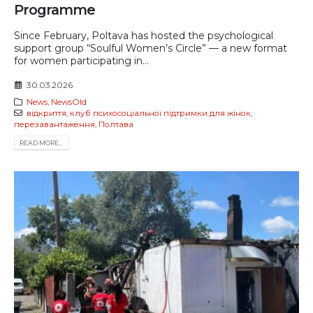
Programme
Since February, Poltava has hosted the psychological
support group “Soulful Women’s Circle” — a new format
for women participating in...
30.03.2026
News
,
NewsOld
відкриття
,
клуб психосоціальної підтримки для жінок
,
перезавантаження
,
Полтава
READ MORE...