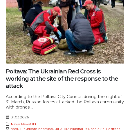
Poltava: The Ukrainian Red Cross is
working at the site of the response to the
attack
According to the Poltava City Council, during the night of
31 March, Russian forces attacked the Poltava community
with drones....
31.03.2026
News
,
NewsOld
загін швидкого реагування
,
ЗШР
,
ліквідація наслідків
,
Полтава
,