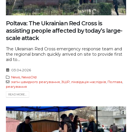
Poltava: The Ukrainian Red Cross is
assisting people affected by today’s large-
scale attack
The Ukrainian Red Cross emergency response team and
the regional branch quickly arrived on site to provide first
aid to...
03.04.2026
News
,
NewsOld
загін швидкого реагування
,
ЗШР
,
ліквідація наслідків
,
Полтава
,
реагування
READ MORE...