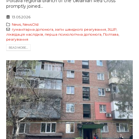
Poltava regional branch of the Ukrainian Red Cross
promptly joined...
13.05.2026
News
,
NewsOld
гуманітарна допомога
,
загін швидкого реагування
,
ЗШР
,
ліквідація наслідків
,
перша психологічна допомога
,
Полтава
,
реагування
READ MORE...