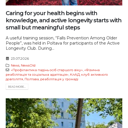
Caring for your health begins with
knowledge, and active longevity starts with
small but meaningful steps
A useful training session, “Falls Prevention Among Older
People”, was held in Poltava for participants of the Active
Longevity Club. During...
23.07.2026
News
,
NewsOld
«Профілактика падінь осіб старшого віку»
,
«Фізична
реабілітація та соціальна адаптація»
,
КлАД
,
клуб активного
довголіття
,
Полтава
,
реабілітація у громаді
READ MORE...