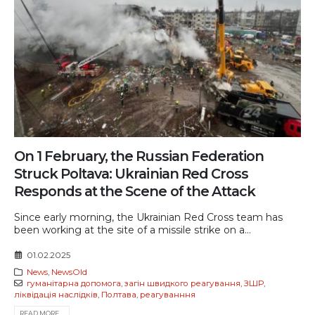
On 1 February, the Russian Federation
Struck Poltava: Ukrainian Red Cross
Responds at the Scene of the Attack
Since early morning, the Ukrainian Red Cross team has
been working at the site of a missile strike on a...
01.02.2025
News
,
NewsOld
гуманітарна допомога
,
загін швидкого реагування
,
ЗШР
,
ліквідація наслідків
,
Полтава
,
реагуванння
READ MORE...