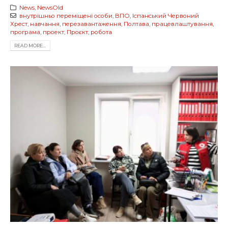
News
,
NewsOld
внутрішньо переміщені особи
,
ВПО
,
Іспанський Червоний
Хрест
,
навчання
,
перезавантаження
,
Полтава
,
працевлаштування
,
програма
,
проект
,
Проєкт
,
робота
READ MORE...