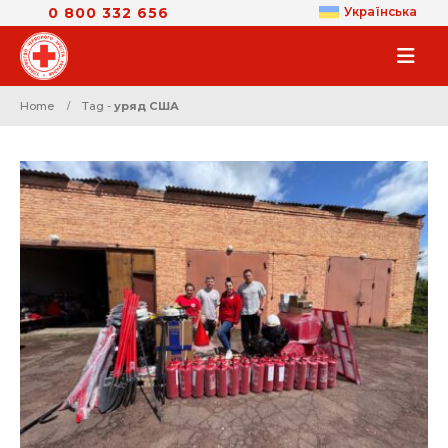
0 800 332 656
Українська
Home
Tag -
уряд США