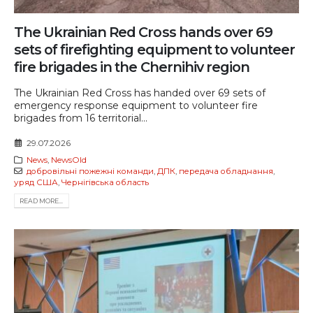
The Ukrainian Red Cross hands over 69
sets of firefighting equipment to volunteer
fire brigades in the Chernihiv region
The Ukrainian Red Cross has handed over 69 sets of
emergency response equipment to volunteer fire
brigades from 16 territorial...
29.07.2026
News
,
NewsOld
добровільні пожежні команди
,
ДПК
,
передача обладнання
,
уряд США
,
Чернігівська область
READ MORE...