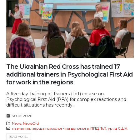
The Ukrainian Red Cross has trained 17
additional trainers in Psychological First Aid
for work in the regions
A five-day Training of Trainers (ToT) course on
Psychological First Aid (PFA) for complex reactions and
difficult situations has recently...
30.05.2026
News
,
NewsOld
навчання
,
перша психологічна допомога
,
ППД
,
ТоТ
,
уряд США
READ MORE...