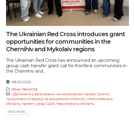
The Ukrainian Red Cross introduces grant
opportunities for communities in the
Chernihiv and Mykolaiv regions
The Ukrainian Red Cross has announced an upcoming
group cash transfer grant call for frontline communities in
the Chernihiv and...
08.05.2026
News
,
NewsOld
«Допомога у реагуванні на національні кризи
,
гранти
,
гуманітарні операції та зміцнення стійкості»
,
Миколаївська
область
,
проект
,
уряд США
,
Чернігівська область
READ MORE...