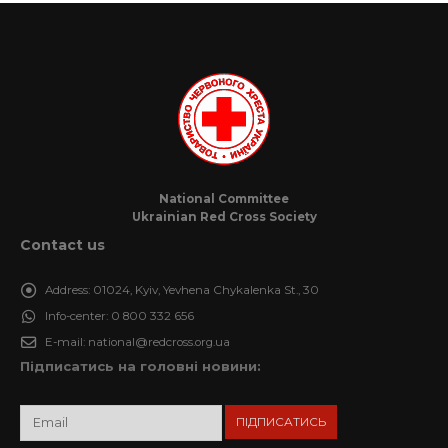
National Committee
Ukrainian Red Cross Society
Contact us
Address:
01024, Kyiv, Yevhena Chykalenka St., 30
Info-center:
0 800 332 656
E-mail:
national@redcross.org.ua
Підписатись на головні новини: