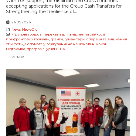
With U.S. support, the Ukrainian Red Cross continues
accepting applications for the Group Cash Transfers for
Strengthening the Resilience of...
26.05.2026
News
,
NewsOld
«Групові грошові перекази для зміцнення стійкості
прифронтових громад»
,
гранти
,
гуманітарні операції та зміцнення
стійкості»
,
Допомога у реагуванні на національні кризи
,
Підтримка
,
програма
,
уряд США
READ MORE...