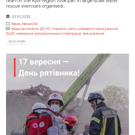
team in the Kyiv region took part in large-scale water
rescue exercises organised...
02.10.2025
News
,
NewsOld
вода
,
допомога
,
ДСНС України
,
загін швидкого реагування
,
ЗШР
,
навчання
,
рятувальники
,
співпраця
,
тренування
READ MORE...