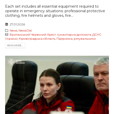
Each set includes all essential equipment required to
operate in emergency situations: professional protective
clothing, fire helmets and gloves, fire...
27.01.2026
News
,
NewsOld
Британський Червоний Хрест
,
гуманітарна допомога
,
ДСНС
України
,
Кіровоградська область
,
Підтримка
,
рятувальники
READ MORE...