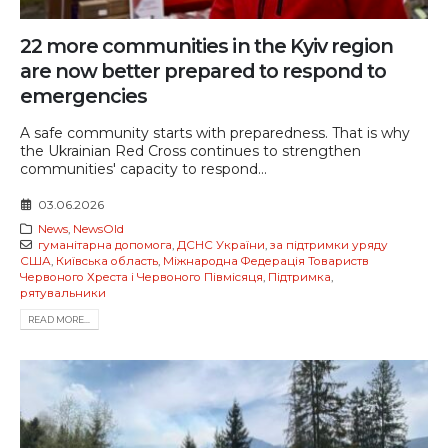
22 more communities in the Kyiv region
are now better prepared to respond to
emergencies
A safe community starts with preparedness. That is why
the Ukrainian Red Cross continues to strengthen
communities' capacity to respond...
03.06.2026
News
,
NewsOld
гуманітарна допомога
,
ДСНС України
,
за підтримки уряду
США
,
Київська область
,
Міжнародна Федерація Товариств
Червоного Хреста і Червоного Півмісяця
,
Підтримка
,
рятувальники
READ MORE...