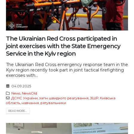
The Ukrainian Red Cross participated in
joint exercises with the State Emergency
Service in the Kyiv region
The Ukrainian Red Cross emergency response team in the
Kyiv region recently took part in joint tactical firefighting
exercises with...
04.09.2025
News
,
NewsOld
ДСНС України
,
загін швидкого реагування
,
ЗШР
,
Київська
область
,
навчання
,
рятувальники
READ MORE...