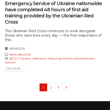
Emergency Service of Ukraine nationwide
have completed 48 hours of first aid
training provided by the Ukrainian Red
Cross
The Ukrainian Red Cross continues to work alongside
those who save lives every day — the first responders of
the...
08.08.2025
News
,
NewsOld
ДСНС України
,
навчання
,
перша допомога
,
рятувальники
,
тренінг
READ MORE...
1
2
3