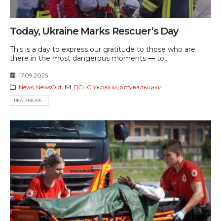
Today, Ukraine Marks Rescuer’s Day
This is a day to express our gratitude to those who are
there in the most dangerous moments — to...
17.09.2025
News
,
NewsOld
ДСНС України
,
рятувальники
READ MORE...