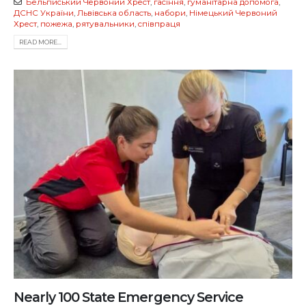
Бельгійський Червоний Хрест
,
гасіння
,
гуманітарна допомога
,
ДСНС України
,
Львівська область
,
набори
,
Німецький Червоний
Хрест
,
пожежа
,
рятувальники
,
співпраця
READ MORE...
Nearly 100 State Emergency Service