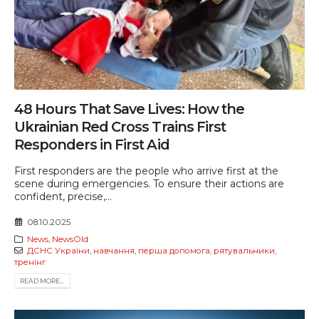
48 Hours That Save Lives: How the
Ukrainian Red Cross Trains First
Responders in First Aid
First responders are the people who arrive first at the
scene during emergencies. To ensure their actions are
confident, precise,...
08.10.2025
News
,
NewsOld
ДСНС України
,
навчання
,
перша допомога
,
рятувальники
,
тренінг
READ MORE...