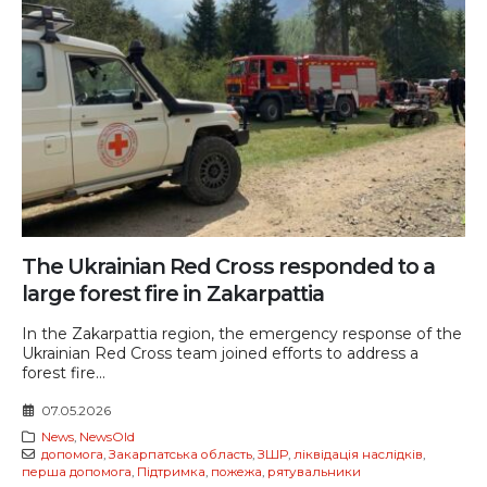
The Ukrainian Red Cross responded to a
large forest fire in Zakarpattia
In the Zakarpattia region, the emergency response of the
Ukrainian Red Cross team joined efforts to address a
forest fire...
07.05.2026
News
,
NewsOld
допомога
,
Закарпатська область
,
ЗШР
,
ліквідація наслідків
,
перша допомога
,
Підтримка
,
пожежа
,
рятувальники