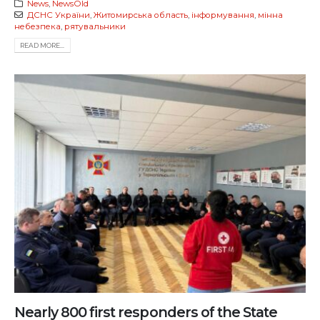
News
,
NewsOld
ДСНС України
,
Житомирська область
,
інформування
,
мінна
небезпека
,
рятувальники
READ MORE...
Nearly 800 first responders of the State