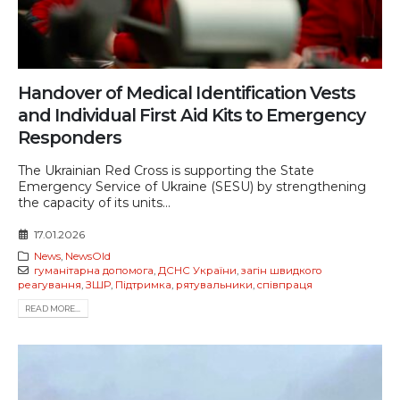
Handover of Medical Identification Vests
and Individual First Aid Kits to Emergency
Responders
The Ukrainian Red Cross is supporting the State
Emergency Service of Ukraine (SESU) by strengthening
the capacity of its units...
17.01.2026
News
,
NewsOld
гуманітарна допомога
,
ДСНС України
,
загін швидкого
реагування
,
ЗШР
,
Підтримка
,
рятувальники
,
співпраця
READ MORE...