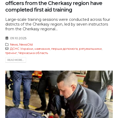
officers from the Cherkasy region have
completed first aid training
Large-scale training sessions were conducted across four
districts of the Cherkasy region, led by seven instructors
from the Cherkasy regional...
09.10.2025
News
,
NewsOld
ДСНС України
,
навчання
,
перша допомога
,
рятувальники
,
тренінг
,
Черкаська область
READ MORE...