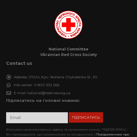
National Committee
Ukrainian Red Cross Society
Contact us
Address:
01024, Kyiv, Yevhena Chykalenka St., 30
Info-center:
0 800 332 656
E-mail:
national@redcross.org.ua
Підписатись на головні новини:
Вписуючи свою електронну адресу та натискаючи кнопку “ПІДПИСАТИСЬ”,
Ви підтверджуєте, що ознайомилися та погоджуєтеся з
Повідомленням про