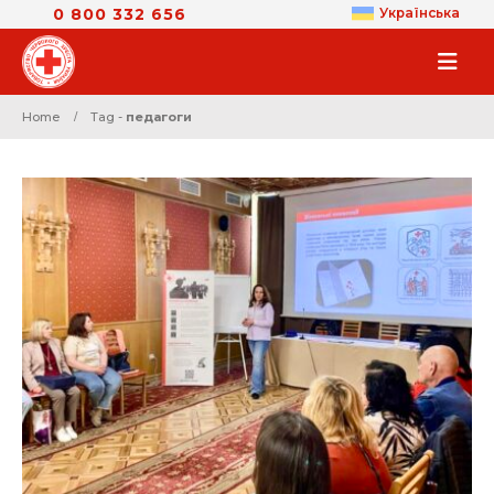
0 800 332 656
Українська
Home
Tag -
педагоги