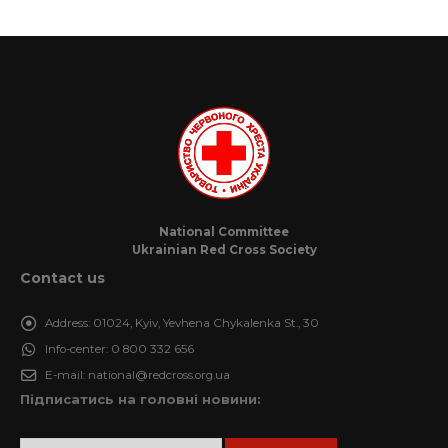
National Committee
Ukrainian Red Cross Society
Contact us
Address:
01024, Kyiv, Yevhena Chykalenka St., 30
Info-center:
0 800 332 656
E-mail:
national@redcross.org.ua
Підписатись на головні новини: