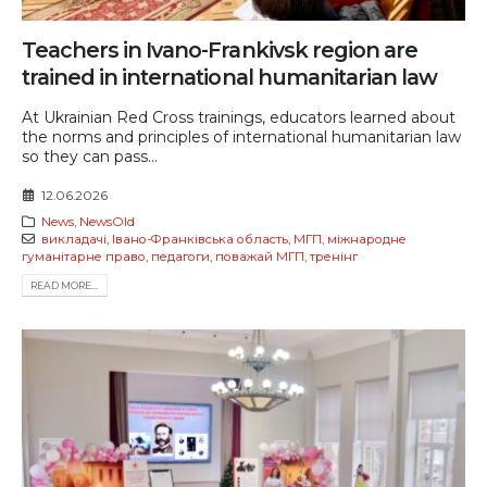
Teachers in Ivano-Frankivsk region are
trained in international humanitarian law
At Ukrainian Red Cross trainings, educators learned about
the norms and principles of international humanitarian law
so they can pass...
12.06.2026
News
,
NewsOld
викладачі
,
Івано-Франківська область
,
МГП
,
міжнародне
гуманітарне право
,
педагоги
,
поважай МГП
,
тренінг
READ MORE...