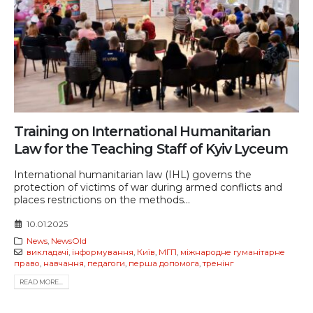
Training on International Humanitarian
Law for the Teaching Staff of Kyiv Lyceum
International humanitarian law (IHL) governs the
protection of victims of war during armed conflicts and
places restrictions on the methods...
10.01.2025
News
,
NewsOld
викладачі
,
інформування
,
Київ
,
МГП
,
міжнародне гуманітарне
право
,
навчання
,
педагоги
,
перша допомога
,
тренінг
READ MORE...