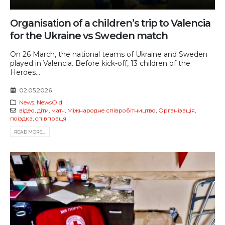
Organisation of a children’s trip to Valencia
for the Ukraine vs Sweden match
On 26 March, the national teams of Ukraine and Sweden
played in Valencia. Before kick-off, 13 children of the
Heroes...
02.05.2026
News
,
NewsOld
відео
,
діти
,
матч
,
Міжнародне співробітництво
,
Організація
,
поїздка
,
співпраця
READ MORE...