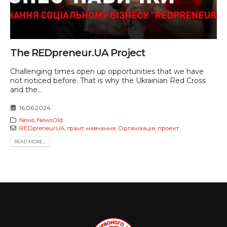
The REDpreneur.UA Project
Challenging times open up opportunities that we have
not noticed before. That is why the Ukrainian Red Cross
and the...
16.06.2024
News
,
NewsOld
REDpreneurUA
,
грант
,
навчання
,
Організація
,
проект
READ MORE...