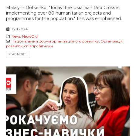
Maksym Dotsenko: "Today, the Ukrainian Red Cross is
implementing over 80 humanitarian projects and
programmes for the population." This was emphasised...
13.11.2024
News
,
NewsOld
Національний форум організаційного розвитку
,
Організація
,
розвиток
,
співпробітники
READ MORE...