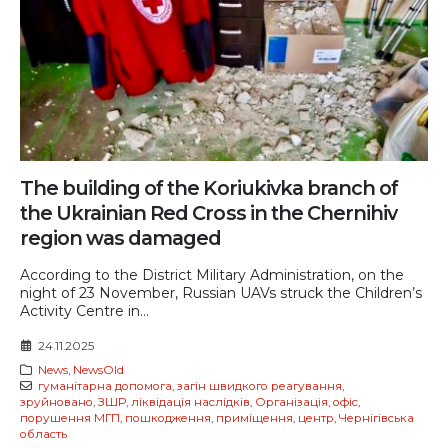
The building of the Koriukivka branch of
the Ukrainian Red Cross in the Chernihiv
region was damaged
According to the District Military Administration, on the
night of 23 November, Russian UAVs struck the Children’s
Activity Centre in...
24.11.2025
News
,
NewsOld
гуманітарна допомога
,
загін швидкого реагування
,
зруйновано
,
ЗШР
,
ліквідація наслідків
,
Організація
,
офіс
,
порушення МГП
,
пошкодження
,
приміщення
,
центр
,
Чернігівська
область