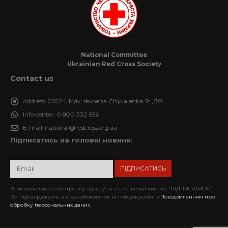
National Committee
Ukrainian Red Cross Society
Contact us
Address:
01024, Kyiv, Yevhena Chykalenka St., 30
Info-center:
0 800 332 656
E-mail:
national@redcross.org.ua
Підписатись на головні новини:
Вписуючи свою електронну адресу та натискаючи кнопку “ПІДПИСАТИСЬ”,
Ви підтверджуєте, що ознайомилися та погоджуєтеся з
Повідомленням про
обробку персональних даних.