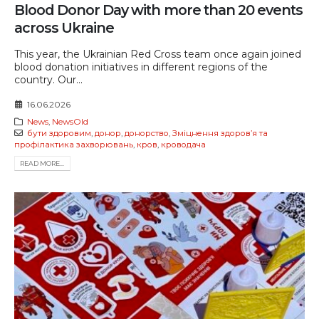
Blood Donor Day with more than 20 events
across Ukraine
This year, the Ukrainian Red Cross team once again joined
blood donation initiatives in different regions of the
country. Our...
16.06.2026
News
,
NewsOld
бути здоровим
,
донор
,
донорство
,
Зміцнення здоров’я та
профілактика захворювань
,
кров
,
кроводача
READ MORE...