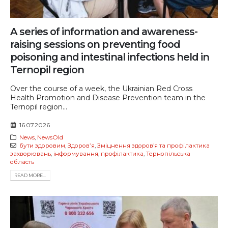
A series of information and awareness-
raising sessions on preventing food
poisoning and intestinal infections held in
Ternopil region
Over the course of a week, the Ukrainian Red Cross
Health Promotion and Disease Prevention team in the
Ternopil region...
16.07.2026
News
,
NewsOld
бути здоровим
,
Здоровʼя
,
Зміцнення здоров’я та профілактика
захворювань
,
інформування
,
профілактика
,
Тернопільська
область
READ MORE...