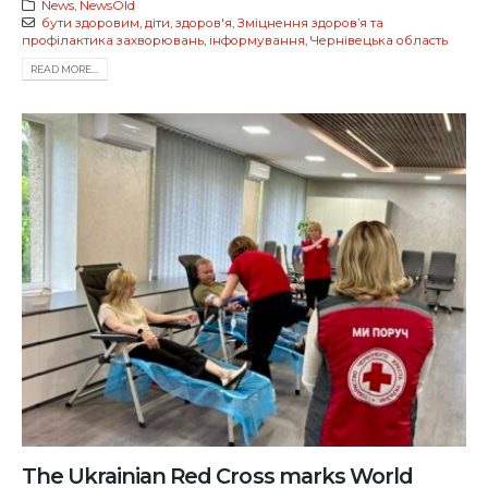
News
,
NewsOld
бути здоровим
,
діти
,
здоров'я
,
Зміцнення здоров’я та
профілактика захворювань
,
інформування
,
Чернівецька область
READ MORE...
The Ukrainian Red Cross marks World