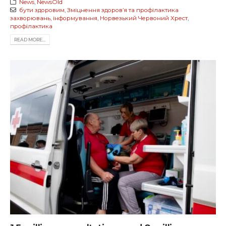
News
,
NewsOld
бути здоровим
,
Зміцнення здоров’я та профілактика
захворювань
,
інформування
,
Норвезький Червоний Хрест
,
профілактика
READ MORE...