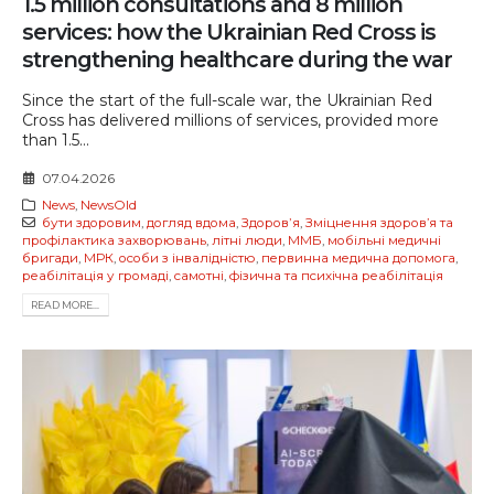
1.5 million consultations and 8 million
services: how the Ukrainian Red Cross is
strengthening healthcare during the war
Since the start of the full-scale war, the Ukrainian Red
Cross has delivered millions of services, provided more
than 1.5...
07.04.2026
News
,
NewsOld
бути здоровим
,
догляд вдома
,
Здоровʼя
,
Зміцнення здоров’я та
профілактика захворювань
,
літні люди
,
ММБ
,
мобільні медичні
бригади
,
МРК
,
особи з інвалідністю
,
первинна медична допомога
,
реабілітація у громаді
,
самотні
,
фізична та психічна реабілітація
READ MORE...