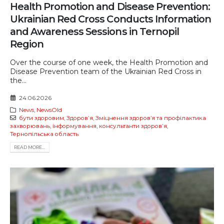
Health Promotion and Disease Prevention:
Ukrainian Red Cross Conducts Information
and Awareness Sessions in Ternopil
Region
Over the course of one week, the Health Promotion and
Disease Prevention team of the Ukrainian Red Cross in
the...
24.06.2026
News
,
NewsOld
бути здоровим
,
Здоровʼя
,
Зміцнення здоров’я та профілактика
захворювань
,
інформування
,
консультанти здоровʼя
,
Тернопільська область
READ MORE...