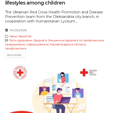
lifestyles among children
The Ukrainian Red Cross Health Promotion and Disease
Prevention team from the Oleksandriia city branch, in
cooperation with Humanitarian Lyceum...
04.03.2026
News
,
NewsOld
бути здоровим
,
Здоровʼя
,
Зміцнення здоров’я та профілактика
захворювань
,
інформування
,
Кіровоградська область
,
профілактика
READ MORE...