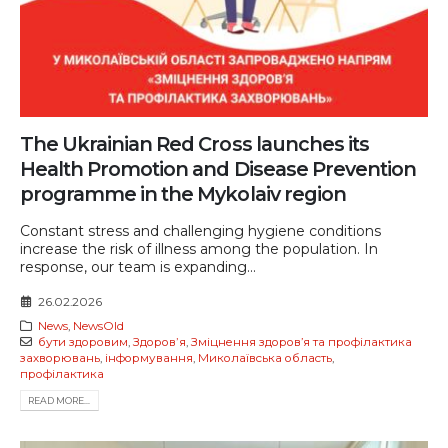
The Ukrainian Red Cross launches its
Health Promotion and Disease Prevention
programme in the Mykolaiv region
Constant stress and challenging hygiene conditions
increase the risk of illness among the population. In
response, our team is expanding...
26.02.2026
News
,
NewsOld
бути здоровим
,
Здоровʼя
,
Зміцнення здоров’я та профілактика
захворювань
,
інформування
,
Миколаївська область
,
профілактика
READ MORE...