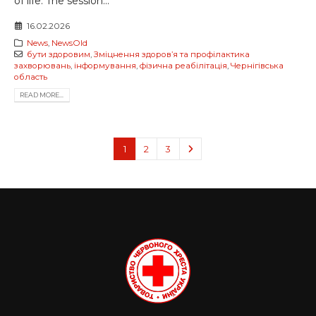
of life. The session...
16.02.2026
News
,
NewsOld
бути здоровим
,
Зміцнення здоров’я та профілактика
захворювань
,
інформування
,
фізична реабілітація
,
Чернігівська
область
READ MORE...
1
2
3