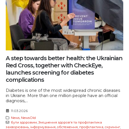
A step towards better health: the Ukrainian
Red Cross, together with CheckEye,
launches screening for diabetes
complications
Diabetes is one of the most widespread chronic diseases
in Ukraine. More than one million people have an official
diagnosis,...
11.03.2026
News
,
NewsOld
бути здоровим
,
Зміцнення здоров’я та профілактика
захворювань
,
інформування
,
обстеження
,
профілактика
,
скринінг
,