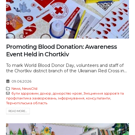
Promoting Blood Donation: Awareness
Event Held in Chortkiv
To mark World Blood Donor Day, volunteers and staff of
the Chortkiv district branch of the Ukrainian Red Cross in...
09.06.2026
News
,
NewsOld
бути здоровим
,
донор
,
донорство крові
,
Зміцнення здоров’я та
профілактика захворювань
,
інформування
,
консультанти
,
Тернопільська область
READ MORE...