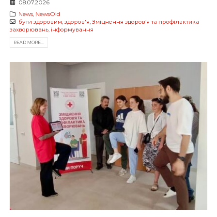
08.07.2026
News
,
NewsOld
бути здоровим
,
здоров'я
,
Зміцнення здоров’я та профілактика
захворювань
,
інформування
READ MORE...