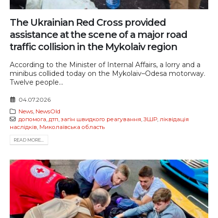
The Ukrainian Red Cross provided
assistance at the scene of a major road
traffic collision in the Mykolaiv region
According to the Minister of Internal Affairs, a lorry and a
minibus collided today on the Mykolaiv–Odesa motorway.
Twelve people...
04.07.2026
News
,
NewsOld
допомога
,
дтп
,
загін швидкого реагування
,
ЗШР
,
ліквідація
наслідків
,
Миколаївська область
READ MORE...