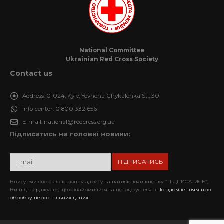
National Committee
Ukrainian Red Cross Society
Contact us
Address:
01024, Kyiv, Yevhena Chykalenka St., 30
Info-center:
0 800 332 656
E-mail:
national@redcross.org.ua
Підписатись на головні новини:
Вписуючи свою електронну адресу та натискаючи кнопку “ПІДПИСАТИСЬ”,
Ви підтверджуєте, що ознайомилися та погоджуєтеся з
Повідомленням про
обробку персональних даних.