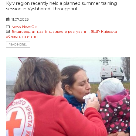
Kyiv region recently held a planned summer training
session in Vyshhorod. Throughout...
11.07.2025
News
,
NewsOld
Вишгород
,
дтп
,
загін швидкого реагування
,
ЗШР
,
Київська
область
,
навчання
READ MORE...