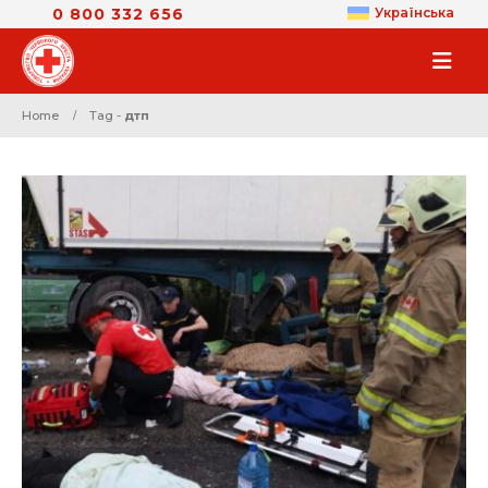
0 800 332 656
Українська
Home
Tag -
дтп