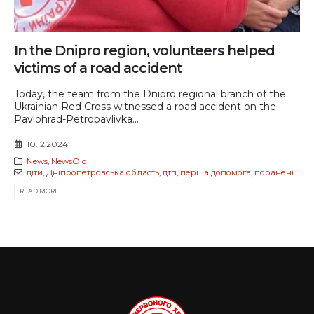
In the Dnipro region, volunteers helped
victims of a road accident
Today, the team from the Dnipro regional branch of the
Ukrainian Red Cross witnessed a road accident on the
Pavlohrad-Petropavlivka...
10.12.2024
News
,
NewsOld
діти
,
Дніпропетровська область
,
дтп
,
перша допомога
,
поранені
READ MORE...