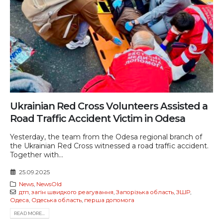
Ukrainian Red Cross Volunteers Assisted a
Road Traffic Accident Victim in Odesa
Yesterday, the team from the Odesa regional branch of
the Ukrainian Red Cross witnessed a road traffic accident.
Together with...
25.09.2025
News
,
NewsOld
дтп
,
загін швидкого реагування
,
Запорізька область
,
ЗШР
,
Одеса
,
Одеська область
,
перша допомога
READ MORE...