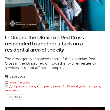
In Dnipro, the Ukrainian Red Cross
responded to another attack on a
residential area of the city
The emergency response team of the Ukrainian Red
Cross in the Dnipro region, together with emergency
services, assisted affected people....
03.05.2026
News
,
NewsOld
Дніпро
,
загін швидкого реагування
,
ЗШР
,
ліквідація наслідків
,
реагування
READ MORE...