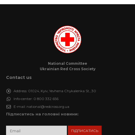
National Committee
Ukrainian Red Cross Society
Contact us
Address:
01024, Kyiv, Yevhena Chykalenka St., 30
Info-center:
0 800 332 656
E-mail:
national@redcross.org.ua
Підписатись на головні новини: