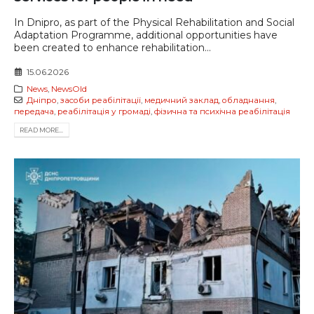
In Dnipro, as part of the Physical Rehabilitation and Social
Adaptation Programme, additional opportunities have
been created to enhance rehabilitation...
15.06.2026
News
,
NewsOld
Дніпро
,
засоби реабілітації
,
медичний заклад
,
обладнання
,
передача
,
реабілітація у громаді
,
фізична та психічна реабілітація
READ MORE...