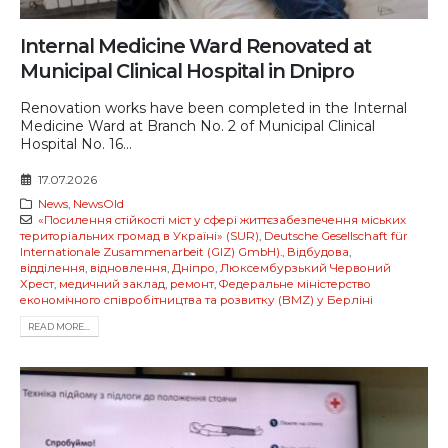
Internal Medicine Ward Renovated at
Municipal Clinical Hospital in Dnipro
Renovation works have been completed in the Internal
Medicine Ward at Branch No. 2 of Municipal Clinical
Hospital No. 16...
17.07.2026
News
,
NewsOld
«Посилення стійкості міст у сфері життєзабезпечення міських
територіальних громад в Україні» (SUR)
,
Deutsche Gesellschaft für
Internationale Zusammenarbeit (GIZ) GmbH).
,
Відбудова
,
відділення
,
відновлення
,
Дніпро
,
Люксембурзький Червоний
Хрест
,
медичний заклад
,
ремонт
,
Федеральне міністерство
економічного співробітництва та розвитку (BMZ) у Берліні
READ MORE...