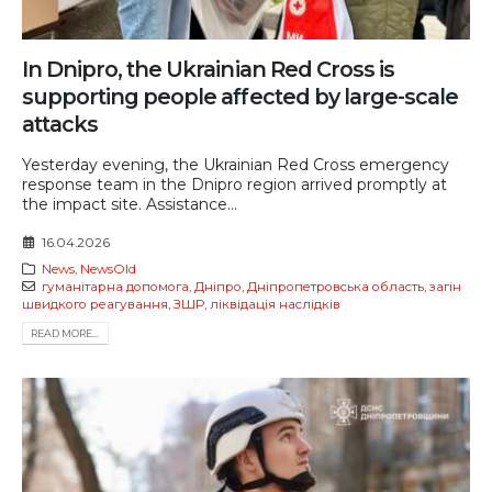
In Dnipro, the Ukrainian Red Cross is
supporting people affected by large-scale
attacks
Yesterday evening, the Ukrainian Red Cross emergency
response team in the Dnipro region arrived promptly at
the impact site. Assistance...
16.04.2026
News
,
NewsOld
гуманітарна допомога
,
Дніпро
,
Дніпропетровська область
,
загін
швидкого реагування
,
ЗШР
,
ліквідація наслідків
READ MORE...