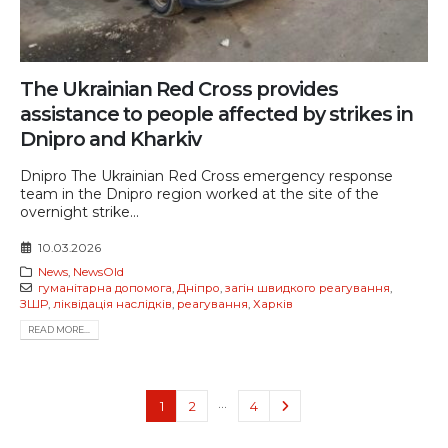
The Ukrainian Red Cross provides
assistance to people affected by strikes in
Dnipro and Kharkiv
Dnipro The Ukrainian Red Cross emergency response
team in the Dnipro region worked at the site of the
overnight strike...
10.03.2026
News
,
NewsOld
гуманітарна допомога
,
Дніпро
,
загін швидкого реагування
,
ЗШР
,
ліквідація наслідків
,
реагування
,
Харків
READ MORE...
…
1
2
4