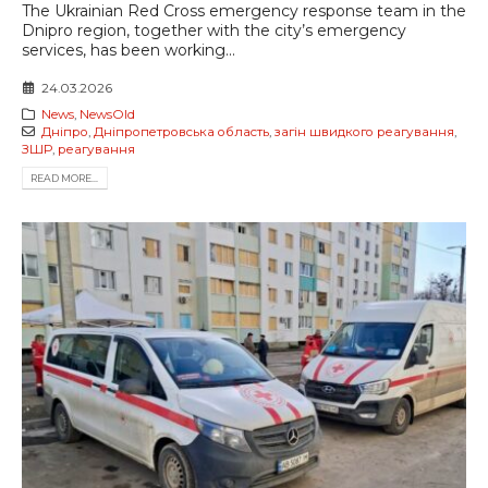
The Ukrainian Red Cross emergency response team in the
Dnipro region, together with the city’s emergency
services, has been working...
24.03.2026
News
,
NewsOld
Дніпро
,
Дніпропетровська область
,
загін швидкого реагування
,
ЗШР
,
реагування
READ MORE...