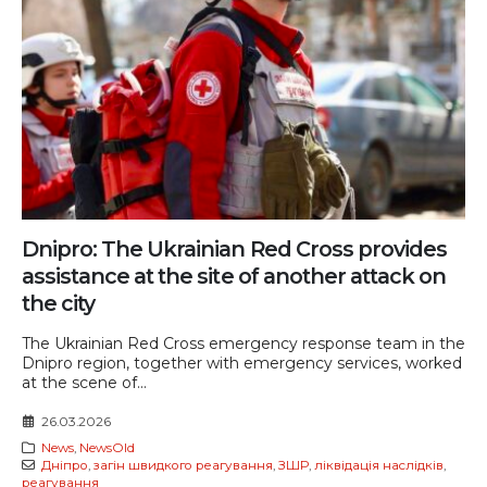
Dnipro: The Ukrainian Red Cross provides
assistance at the site of another attack on
the city
The Ukrainian Red Cross emergency response team in the
Dnipro region, together with emergency services, worked
at the scene of...
26.03.2026
News
,
NewsOld
Дніпро
,
загін швидкого реагування
,
ЗШР
,
ліквідація наслідків
,
реагування