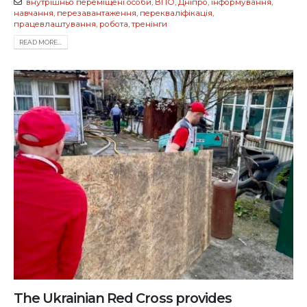
внутрішньо переміщені особи
,
ВПО
,
Дніпро
,
інформування
,
навчання
,
перезавантаження
,
перекваліфікація
,
працевлаштування
,
робота
,
тренінги
READ MORE...
The Ukrainian Red Cross provides