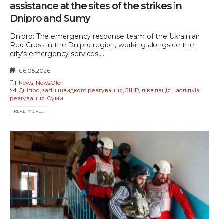
assistance at the sites of the strikes in
Dnipro and Sumy
Dnipro: The emergency response team of the Ukrainian
Red Cross in the Dnipro region, working alongside the
city’s emergency services,...
06.05.2026
News
,
NewsOld
Дніпро
,
загін швидкого реагування
,
ЗШР
,
ліквідація наслідків
,
реагування
,
Суми
READ MORE...