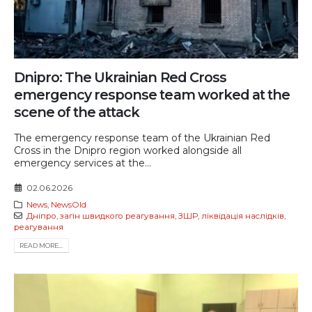
Dnipro: The Ukrainian Red Cross
emergency response team worked at the
scene of the attack
The emergency response team of the Ukrainian Red
Cross in the Dnipro region worked alongside all
emergency services at the...
02.06.2026
News
,
NewsOld
Дніпро
,
загін швидкого реагування
,
ЗШР
,
ліквідація наслідків
,
реагування
READ MORE...