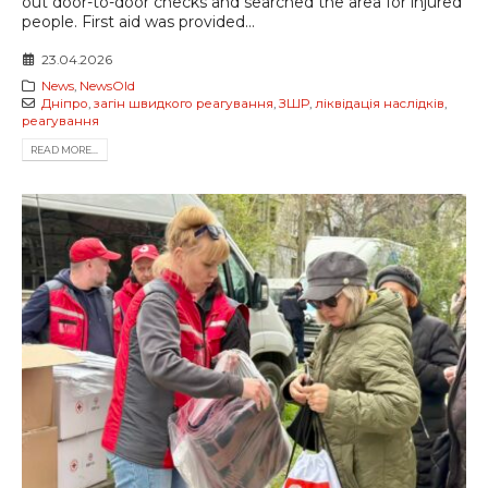
out door-to-door checks and searched the area for injured
people. First aid was provided...
23.04.2026
News
,
NewsOld
Дніпро
,
загін швидкого реагування
,
ЗШР
,
ліквідація наслідків
,
реагування
READ MORE...