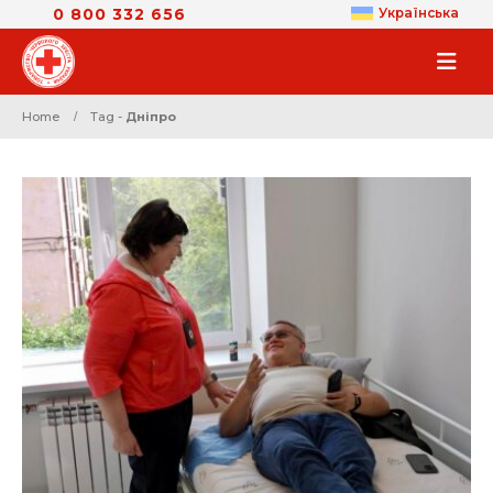
0 800 332 656
Українська
Home
Tag -
Дніпро