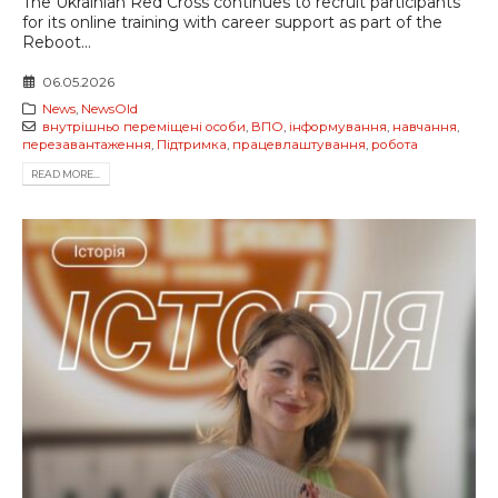
The Ukrainian Red Cross continues to recruit participants
for its online training with career support as part of the
Reboot...
06.05.2026
News
,
NewsOld
внутрішньо переміщені особи
,
ВПО
,
інформування
,
навчання
,
перезавантаження
,
Підтримка
,
працевлаштування
,
робота
READ MORE...