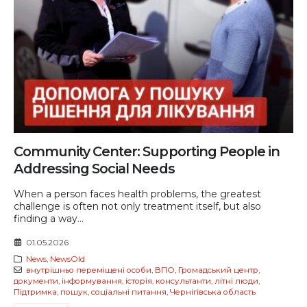
Community Center: Supporting People in
Addressing Social Needs
When a person faces health problems, the greatest
challenge is often not only treatment itself, but also
finding a way...
01.05.2026
News
,
NewsOld
внутрішньо переміщені особи
,
ВПО
,
Громадський центр
,
документи
,
інформування
,
історія
,
консультанти
,
літні люди
,
Підтримка
,
пошук
,
соціальні питання
,
Чернігівська область