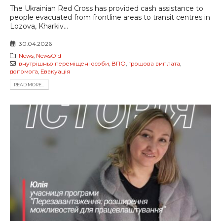
The Ukrainian Red Cross has provided cash assistance to
people evacuated from frontline areas to transit centres in
Lozova, Kharkiv...
30.04.2026
News
,
NewsOld
внутрішньо переміщені особи
,
ВПО
,
грошова виплата
,
допомога
,
Евакуація
READ MORE...