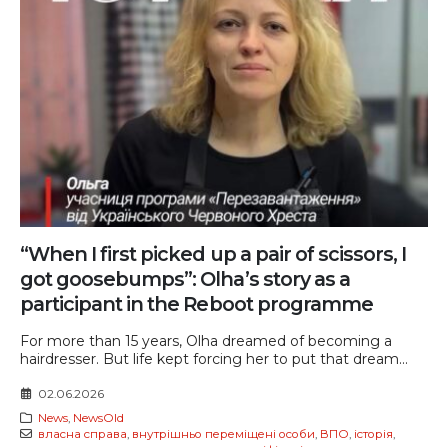
“When I first picked up a pair of scissors, I
got goosebumps”: Olha’s story as a
participant in the Reboot programme
For more than 15 years, Olha dreamed of becoming a
hairdresser. But life kept forcing her to put that dream...
02.06.2026
News
,
NewsOld
власна справа
,
внутрішньо переміщені особи
,
ВПО
,
історія
,