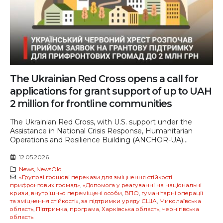
The Ukrainian Red Cross opens a call for
applications for grant support of up to UAH
2 million for frontline communities
The Ukrainian Red Cross, with U.S. support under the
Assistance in National Crisis Response, Humanitarian
Operations and Resilience Building (ANCHOR-UA)...
12.05.2026
News
,
NewsOld
«Групові грошові перекази для зміцнення стійкості
прифронтових громад»
,
«Допомога у реагуванні на національні
кризи
,
внутрішньо переміщені особи
,
ВПО
,
гуманітарні операції
та зміцнення стійкості»
,
за підтримки уряду США
,
Миколаївська
область
,
Підтримка
,
програма
,
Харківська область
,
Чернігівська
область