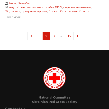
News
,
NewsOld
внутрішньо переміщені особи
,
ВПО
,
перезавантаження
,
Підтримка
,
програма
,
проект
,
Проєкт
,
Херсонська область
READ MORE...
…
1
2
3
15
National Committee
Ukrainian Red Cross Society
Contact us