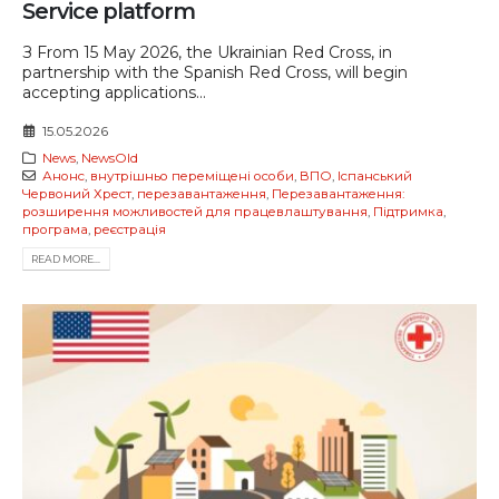
Service platform
З From 15 May 2026, the Ukrainian Red Cross, in
partnership with the Spanish Red Cross, will begin
accepting applications...
15.05.2026
News
,
NewsOld
Анонс
,
внутрішньо переміщені особи
,
ВПО
,
Іспанський
Червоний Хрест
,
перезавантаження
,
Перезавантаження:
розширення можливостей для працевлаштування
,
Підтримка
,
програма
,
реєстрація
READ MORE...