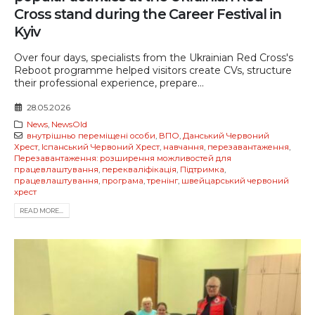
Cross stand during the Career Festival in
Kyiv
Over four days, specialists from the Ukrainian Red Cross's
Reboot programme helped visitors create CVs, structure
their professional experience, prepare...
28.05.2026
News
,
NewsOld
внутрішньо переміщені особи
,
ВПО
,
Данський Червоний
Хрест
,
Іспанський Червоний Хрест
,
навчання
,
перезавантаження
,
Перезавантаження: розширення можливостей для
працевлаштування
,
перекваліфікація
,
Підтримка
,
працевлаштування
,
програма
,
тренінг
,
швейцарський червоний
хрест
READ MORE...