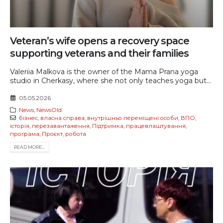
Veteran’s wife opens a recovery space
supporting veterans and their families
Valeriia Malkova is the owner of the Mama Prana yoga
studio in Cherkasy, where she not only teaches yoga but...
05.05.2026
News
,
NewsOld
бізнес
,
власна справа
,
внутрішньо переміщені особи
,
ВПО
,
історія
,
перезавантаження
,
Підтримка
,
працевлаштування
,
програма
,
Проєкт
,
робота
READ MORE...