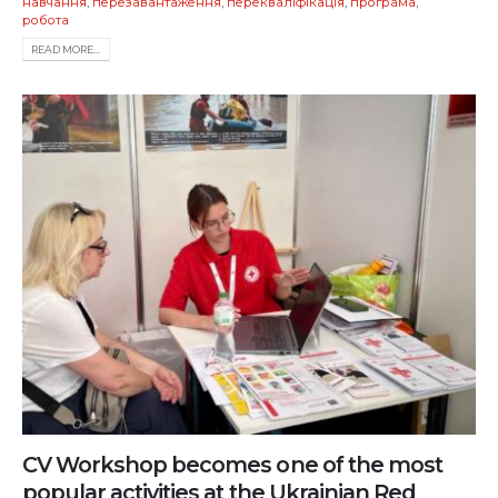
навчання
,
перезавантаження
,
перекваліфікація
,
програма
,
робота
READ MORE...
CV Workshop becomes one of the most
popular activities at the Ukrainian Red