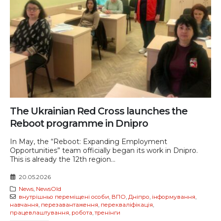
The Ukrainian Red Cross launches the
Reboot programme in Dnipro
In May, the “Reboot: Expanding Employment
Opportunities” team officially began its work in Dnipro.
This is already the 12th region...
20.05.2026
News
,
NewsOld
внутрішньо переміщені особи
,
ВПО
,
Дніпро
,
інформування
,
навчання
,
перезавантаження
,
перекваліфікація
,
працевлаштування
,
робота
,
тренінги