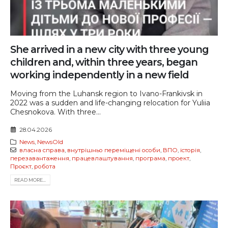
She arrived in a new city with three young
children and, within three years, began
working independently in a new field
Moving from the Luhansk region to Ivano-Frankivsk in
2022 was a sudden and life-changing relocation for Yuliia
Chesnokova. With three...
28.04.2026
News
,
NewsOld
власна справа
,
внутрішньо переміщені особи
,
ВПО
,
історія
,
перезавантаження
,
працевлаштування
,
програма
,
проект
,
Проєкт
,
робота
READ MORE...