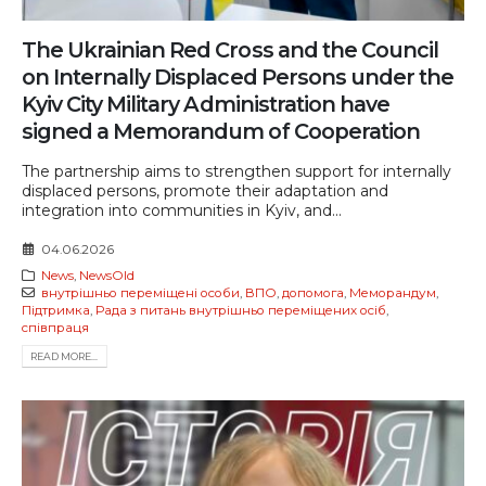
The Ukrainian Red Cross and the Council
on Internally Displaced Persons under the
Kyiv City Military Administration have
signed a Memorandum of Cooperation
The partnership aims to strengthen support for internally
displaced persons, promote their adaptation and
integration into communities in Kyiv, and...
04.06.2026
News
,
NewsOld
внутрішньо переміщені особи
,
ВПО
,
допомога
,
Меморандум
,
Підтримка
,
Рада з питань внутрішньо переміщених осіб
,
співпраця
READ MORE...