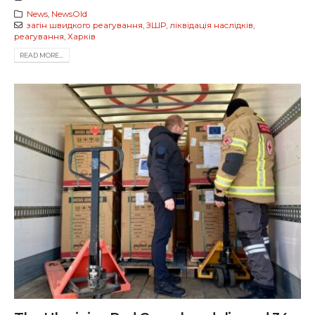
News
,
NewsOld
загін швидкого реагування
,
ЗШР
,
ліквідація наслідків
,
реагування
,
Харків
READ MORE...