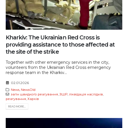
Kharkiv: The Ukrainian Red Cross is
providing assistance to those affected at
the site of the strike
Together with other emergency services in the city,
volunteers from the Ukrainian Red Cross emergency
response team in the Kharkiv...
02.01.2026
News
,
NewsOld
загін швидкого реагування
,
ЗШР
,
ліквідація наслідків
,
реагування
,
Харків
READ MORE...