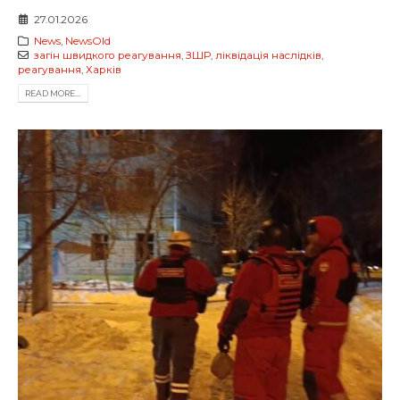
27.01.2026
News
,
NewsOld
загін швидкого реагування
,
ЗШР
,
ліквідація наслідків
,
реагування
,
Харків
READ MORE...