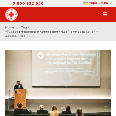
0 800 332 656
Українська
Home
Tag -
«Турбота Червоного Хреста про людей в умовах кризи —
досвід України