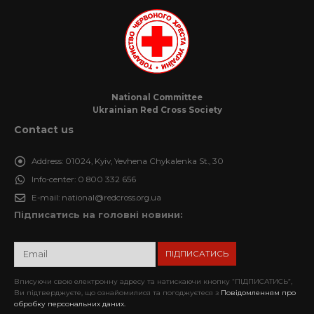
National Committee
Ukrainian Red Cross Society
Contact us
Address:
01024, Kyiv, Yevhena Chykalenka St., 30
Info-center:
0 800 332 656
E-mail:
national@redcross.org.ua
Підписатись на головні новини:
Вписуючи свою електронну адресу та натискаючи кнопку “ПІДПИСАТИСЬ”,
Ви підтверджуєте, що ознайомилися та погоджуєтеся з
Повідомленням про
обробку персональних даних.