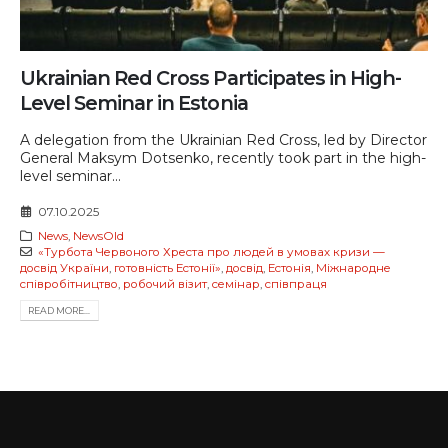
Ukrainian Red Cross Participates in High-
Level Seminar in Estonia
A delegation from the Ukrainian Red Cross, led by Director
General Maksym Dotsenko, recently took part in the high-
level seminar...
07.10.2025
News
,
NewsOld
«Турбота Червоного Хреста про людей в умовах кризи —
досвід України
,
готовність Естонії»
,
досвід
,
Естонія
,
Міжнародне
співробітництво
,
робочий візит
,
семінар
,
співпраця
READ MORE...