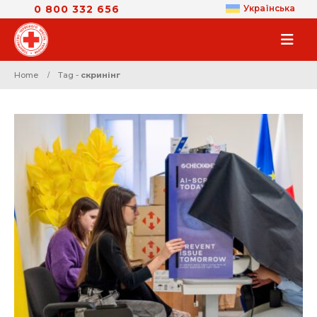
0 800 332 656
Українська
Home
Tag -
скринінг