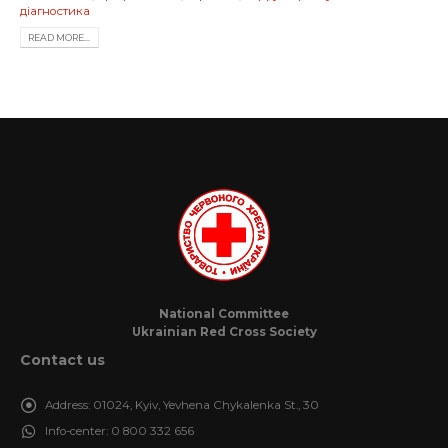
діагностика
READ MORE...
National Committee
Ukrainian Red Cross Society
Contact us
Address:
01024, Kyiv, Yevhena Chykalenka St., 30
Info-center:
0 800 332 656