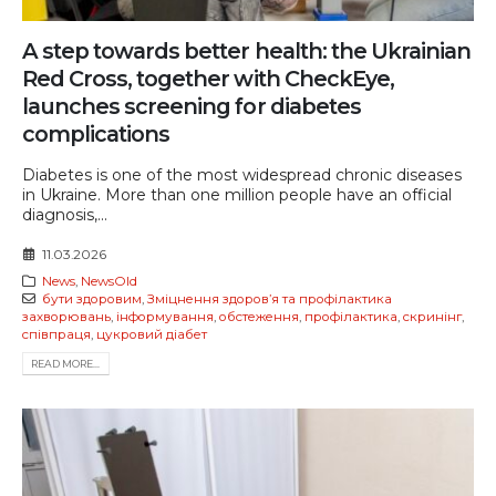
A step towards better health: the Ukrainian
Red Cross, together with CheckEye,
launches screening for diabetes
complications
Diabetes is one of the most widespread chronic diseases
in Ukraine. More than one million people have an official
diagnosis,...
11.03.2026
News
,
NewsOld
бути здоровим
,
Зміцнення здоров’я та профілактика
захворювань
,
інформування
,
обстеження
,
профілактика
,
скринінг
,
співпраця
,
цукровий діабет
READ MORE...