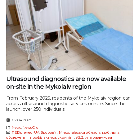
Ultrasound diagnostics are now available
on-site in the Mykolaiv region
From February 2025, residents of the Mykolaiv region can
access ultrasound diagnostic services on-site. Since the
launch, over 250 individuals...
07.04.2025
News
,
NewsOld
REDpreneurUA
,
Здоровʼя
,
Миколаївська область
,
мобільна
,
обстеження
,
профілактика
,
скринінг
,
УЗД
,
ультразвукова