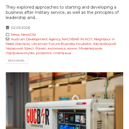
They explored approaches to starting and developing a
business after military service, as well as the principles of
leadership and...
02.03.2026
News
,
NewsOld
Austrian Development Agency
,
NACHBAR IN NOT
,
Neighbour in
Need (Австрія)
,
Ukrainian Future Business Incubator
,
Австрійський
Червоний Хрест
,
бізнес
,
економіка
,
жінки
,
Мінветеранів
,
підприємництво
,
розвиток
,
співпраця
READ MORE...