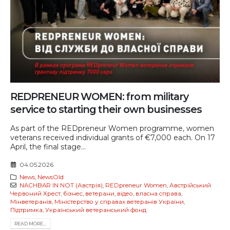
REDPRENEUR WOMEN: from military
service to starting their own businesses
As part of the REDpreneur Women programme, women
veterans received individual grants of €7,000 each. On 17
April, the final stage...
04.05.2026
News
,
NewsOld
NACHBAR IN NOT (Австрія)
,
REDpreneur Women
,
Австрійський
Червоний Хрест
,
бізнес
,
ветерани
,
відео
,
власна справа
,
Мінветеранів
,
Міністерство у справах ветеранів України
,
Підтримка
,
Український ветеранський фонд
READ MORE...