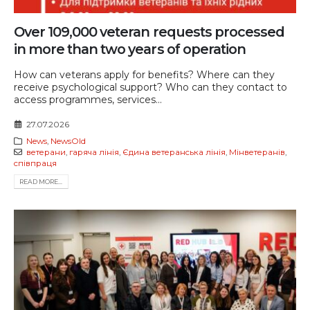
Over 109,000 veteran requests processed
in more than two years of operation
How can veterans apply for benefits? Where can they
receive psychological support? Who can they contact to
access programmes, services...
27.07.2026
News
,
NewsOld
ветерани
,
гаряча лінія
,
Єдина ветеранська лінія
,
Мінветеранів
,
співпраця
READ MORE...