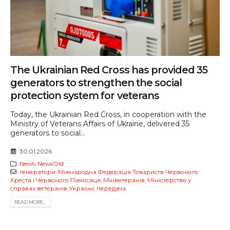
The Ukrainian Red Cross has provided 35
generators to strengthen the social
protection system for veterans
Today, the Ukrainian Red Cross, in cooperation with the
Ministry of Veterans Affairs of Ukraine, delivered 35
generators to social...
30.01.2026
News
,
NewsOld
генератори
,
Міжнародна Федерація Товариств Червоного
Хреста і Червоного Півмісяця
,
Мінветеранів
,
Міністерство у
справах ветеранів України
,
передача
READ MORE...