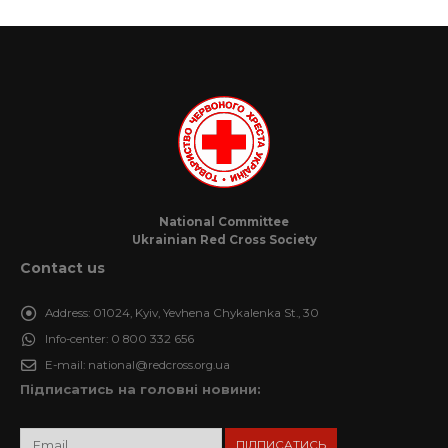
National Committee
Ukrainian Red Cross Society
Contact us
Address:
01024, Kyiv, Yevhena Chykalenka St., 30
Info-center:
0 800 332 656
E-mail:
national@redcross.org.ua
Підписатись на головні новини: