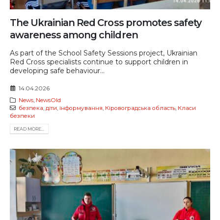
The Ukrainian Red Cross promotes safety
awareness among children
As part of the School Safety Sessions project, Ukrainian
Red Cross specialists continue to support children in
developing safe behaviour...
14.04.2026
News
,
NewsOld
безпека
,
діти
,
інформування
,
Кіровоградська область
,
Класи
безпеки
READ MORE...