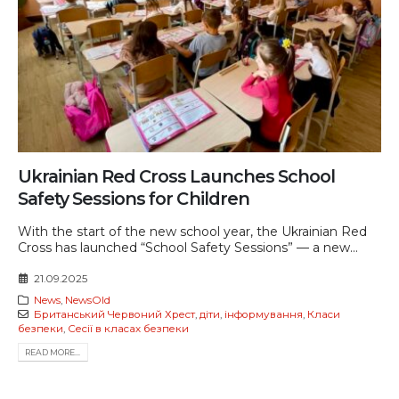
Ukrainian Red Cross Launches School
Safety Sessions for Children
With the start of the new school year, the Ukrainian Red
Cross has launched “School Safety Sessions” — a new...
21.09.2025
News
,
NewsOld
Британський Червоний Хрест
,
діти
,
інформування
,
Класи
безпеки
,
Сесії в класах безпеки
READ MORE...