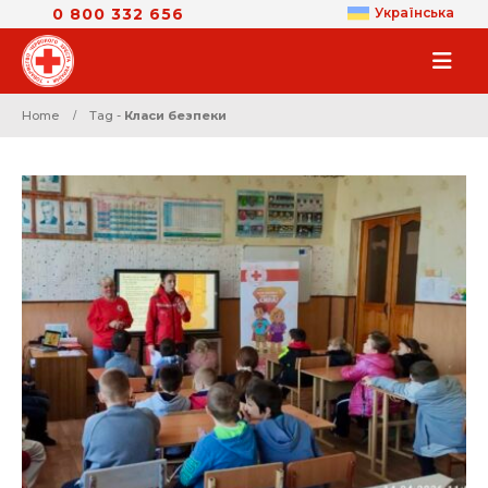
0 800 332 656
Українська
Home
Tag -
Класи безпеки