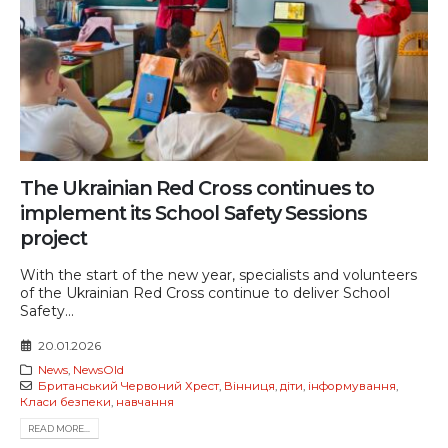
The Ukrainian Red Cross continues to
implement its School Safety Sessions
project
With the start of the new year, specialists and volunteers
of the Ukrainian Red Cross continue to deliver School
Safety...
20.01.2026
News
,
NewsOld
Британський Червоний Хрест
,
Вінниця
,
діти
,
інформування
,
Класи безпеки
,
навчання
READ MORE...