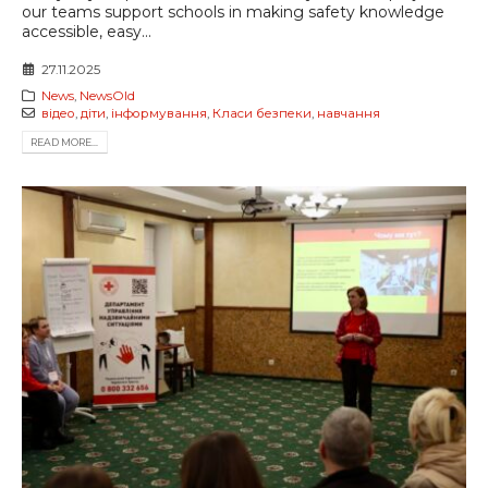
our teams support schools in making safety knowledge
accessible, easy...
27.11.2025
News
,
NewsOld
відео
,
діти
,
інформування
,
Класи безпеки
,
навчання
READ MORE...