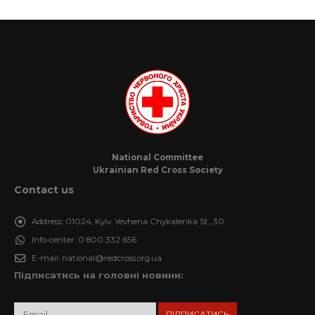
National Committee
Ukrainian Red Cross Society
Contact us
Address:
01024, Kyiv, Yevhena Chykalenka St., 30
Info-center:
0 800 332 656
E-mail:
national@redcross.org.ua
Підписатись на головні новини: