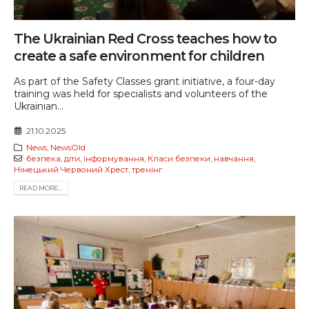
The Ukrainian Red Cross teaches how to
create a safe environment for children
As part of the Safety Classes grant initiative, a four-day
training was held for specialists and volunteers of the
Ukrainian...
21.10.2025
News
,
NewsOld
безпека
,
діти
,
інформування
,
Класи безпеки
,
навчання
,
Німецький Червоний Хрест
,
тренінг
READ MORE...