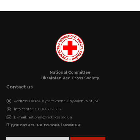
National Committee
Ukrainian Red Cross Society
Contact us
Address:
01024, Kyiv, Yevhena Chykalenka St., 30
Info-center:
0 800 332 656
E-mail:
national@redcross.org.ua
Підписатись на головні новини: