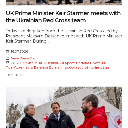
UK Prime Minister Keir Starmer meets with
the Ukrainian Red Cross team
Today, a delegation from the Ukrainian Red Cross, led by
President Maksym Dotsenko, met with UK Prime Minister
Keir Starmer. During...
16.07.2026
News
,
NewsOld
FCDO
,
Британський Червоний Хрест
,
Велика Британія
,
Прем'єр-міністр Великої Британії
,
робоча зустріч
,
співпраця
READ MORE...