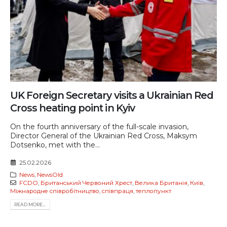
UK Foreign Secretary visits a Ukrainian Red
Cross heating point in Kyiv
On the fourth anniversary of the full-scale invasion,
Director General of the Ukrainian Red Cross, Maksym
Dotsenko, met with the...
25.02.2026
News
,
NewsOld
FCDO
,
Британський Червоний Хрест
,
Велика Британія
,
Київ
,
Міжнародне співробітництво
,
співпраця
,
теплопункт
READ MORE...