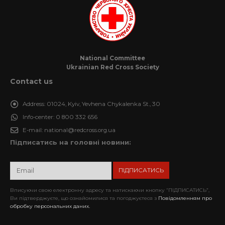
National Committee
Ukrainian Red Cross Society
Contact us
Address:
01024, Kyiv, Yevhena Chykalenka St., 30
Info-center:
0 800 332 656
E-mail:
national@redcross.org.ua
Підписатись на головні новини:
Вписуючи свою електронну адресу та натискаючи кнопку “ПІДПИСАТИСЬ”,
Ви підтверджуєте, що ознайомилися та погоджуєтеся з
Повідомленням про
обробку персональних даних.