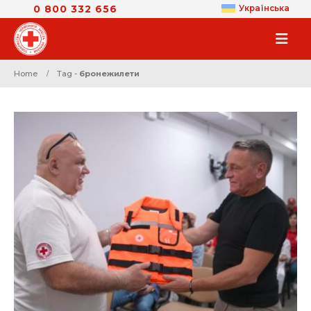
0 800 332 656
Українська
Home
Tag -
бронежилети