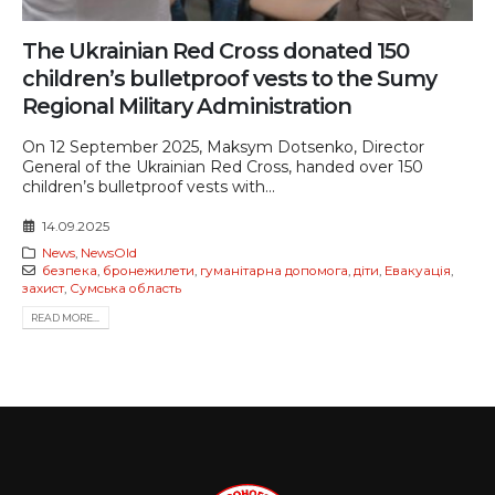
The Ukrainian Red Cross donated 150
children’s bulletproof vests to the Sumy
Regional Military Administration
On 12 September 2025, Maksym Dotsenko, Director
General of the Ukrainian Red Cross, handed over 150
children’s bulletproof vests with...
14.09.2025
News
,
NewsOld
безпека
,
бронежилети
,
гуманітарна допомога
,
діти
,
Евакуація
,
захист
,
Сумська область
READ MORE...