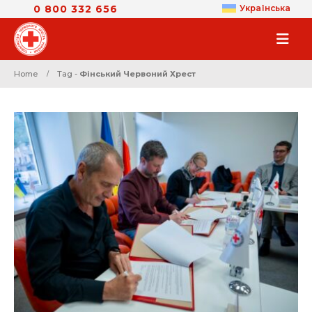
0 800 332 656
Українська
Home
Tag -
Фінський Червоний Хрест