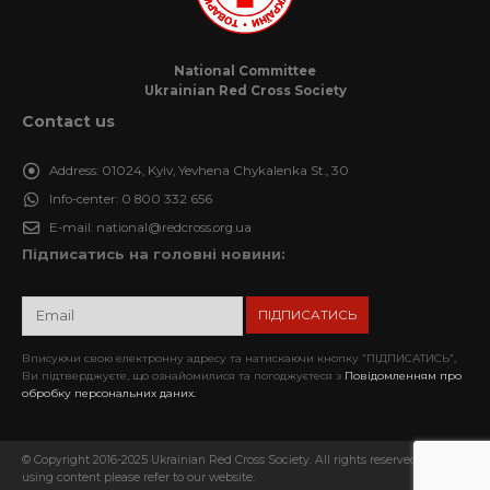
National Committee
Ukrainian Red Cross Society
Contact us
Address:
01024, Kyiv, Yevhena Chykalenka St., 30
Info-center:
0 800 332 656
E-mail:
national@redcross.org.ua
Підписатись на головні новини:
Вписуючи свою електронну адресу та натискаючи кнопку “ПІДПИСАТИСЬ”,
Ви підтверджуєте, що ознайомилися та погоджуєтеся з
Повідомленням про
обробку персональних даних.
© Copyright 2016-2025 Ukrainian Red Cross Society. All rights reserved. When
using content please refer to our website.