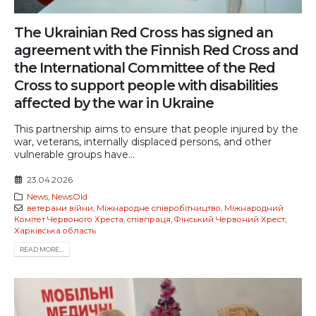
The Ukrainian Red Cross has signed an
agreement with the Finnish Red Cross and
the International Committee of the Red
Cross to support people with disabilities
affected by the war in Ukraine
This partnership aims to ensure that people injured by the
war, veterans, internally displaced persons, and other
vulnerable groups have...
23.04.2026
News
,
NewsOld
ветерани війни
,
Міжнародне співробітництво
,
Міжнародний
Комітет Червоного Хреста
,
співпраця
,
Фінський Червоний Хрест
,
Харківська область
READ MORE...