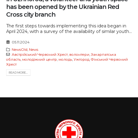
has been opened by the Ukrainian Red
Cross city branch
The first steps towards implementing this idea began in
April 2024, with a survey of the availability of similar youth...
05.11.2024
NewsOld
,
News
Австрійський Червоний Хрест
,
волонтери
,
Закарпатська
область
,
молодіжний центр
,
молодь
,
Ужгород
,
Фінський Червоний
Хрест
READ MORE...