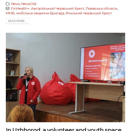
News
,
NewsOld
FinHealth+
,
Австрійський Червоний Хрест
,
Львівська область
,
ММБ
,
мобільна медична бригада
,
Фінський Червоний Хрест
READ MORE...
In Uzhhorod, a volunteer and youth space