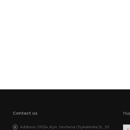
Contact us
Пі
Address:
01024, Kyiv, Yevhena Chykalenka St., 30