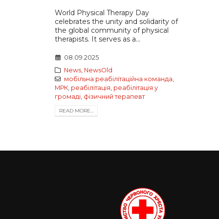
World Physical Therapy Day
celebrates the unity and solidarity of
the global community of physical
therapists. It serves as a...
08.09.2025
News
,
NewsOld
мобільна реабілітаційна команда
,
МРК
,
реабілітація
,
реабілітація у
громаді
,
фізичний терапевт
READ MORE...