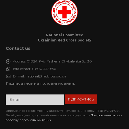
National Committee
Ukrainian Red Cross Society
Contact us
Address:
01024, Kyiv, Yevhena Chykalenka St., 30
Info-center:
0 800 332 656
E-mail:
national@redcross.org.ua
Підписатись на головні новини:
Вписуючи свою електронну адресу та натискаючи кнопку “ПІДПИСАТИСЬ”,
Ви підтверджуєте, що ознайомилися та погоджуєтеся з
Повідомленням про
обробку персональних даних.