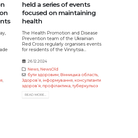
on
held a series of events
ion
focused on maintaining
ents
health
ay,
The Health Promotion and Disease
Prevention team of the Ukrainian
Red Cross regularly organises events
rade
for residents of the Vinnytsia...
26.12.2024
News
,
NewsOld
бути здоровим
,
Вінницька область
,
я
,
Здоровʼя
,
інформування
,
консультанти
здоровʼя
,
профілактика
,
туберкульоз
READ MORE...