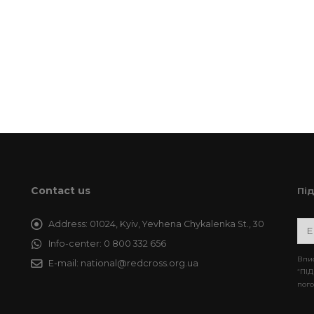
Contact us
Пі
Address:
01024, Kyiv, Yevhena Chykalenka St., 30
Info-center:
0 800 332 656
Впис
E-mail:
national@redcross.org.ua
“ПІД
пого