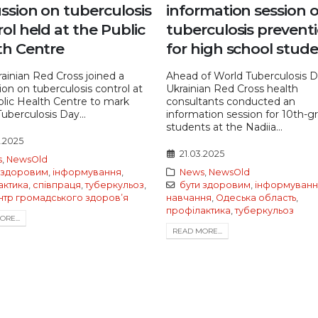
ssion on tuberculosis
information session 
ol held at the Public
tuberculosis prevent
th Centre
for high school stud
ainian Red Cross joined a
Ahead of World Tuberculosis D
ion on tuberculosis control at
Ukrainian Red Cross health
lic Health Centre to mark
consultants conducted an
uberculosis Day...
information session for 10th-g
students at the Nadiia...
3.2025
21.03.2025
s
,
NewsOld
 здоровим
,
інформування
,
News
,
NewsOld
актика
,
співпраця
,
туберкульоз
,
бути здоровим
,
інформуванн
нтр громадського здоровʼя
навчання
,
Одеська область
,
профілактика
,
туберкульоз
RE...
READ MORE...