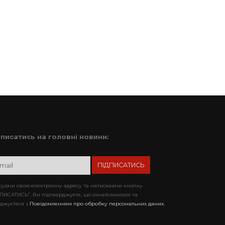
дписатись на головні новини:
уючи свою електронну адресу та натискаючи кнопку
ПИСАТИСЬ”, Ви підтверджуєте, що ознайомилися та
джуєтеся з
Повідомленням про обробку персональних даних.