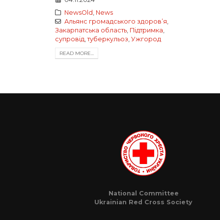
NewsOld
,
News
Альянс громадського здоровʼя
,
Закарпатська область
,
Підтримка
,
супровід
,
туберкульоз
,
Ужгород
READ MORE...
National Committee
Ukrainian Red Cross Society