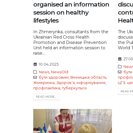
organised an information
discu
session on healthy
contr
lifestyles
Heal
In Zhmerynka, consultants from the
The Ukr
Ukrainian Red Cross Health
discuss
Promotion and Disease Prevention
the Pub
Unit held an information session to
World T
raise...
27.0
10.04.2025
New
News
,
NewsOld
бути
бути здоровим
,
Вінницька область
,
профіл
Жмеринка
,
Здоровʼя
,
інформування
,
ЦГЗ
,
це
профілактика
,
туберкульоз
READ MO
READ MORE...