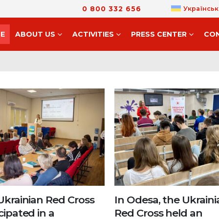
0 800 332 656
Українськ
E
ABOUT US
ACTIVITIES
PRESS CENTER
CO
Ukrainian Red Cross
In Odesa, the Ukraini
cipated in a
Red Cross held an