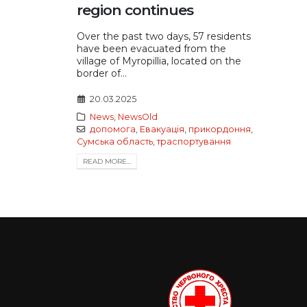
region continues
Over the past two days, 57 residents
have been evacuated from the
village of Myropillia, located on the
border of...
20.03.2025
News
,
NewsOld
допомога
,
Евакуація
,
прикордоння
,
Сумська область
,
траспортування
READ MORE...