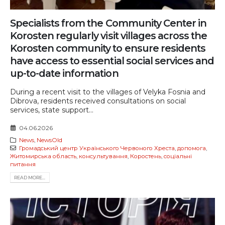
Specialists from the Community Center in
Korosten regularly visit villages across the
Korosten community to ensure residents
have access to essential social services and
up-to-date information
During a recent visit to the villages of Velyka Fosnia and
Dibrova, residents received consultations on social
services, state support...
04.06.2026
News
,
NewsOld
Громадський центр Українського Червоного Хреста
,
допомога
,
Житомирська область
,
консультування
,
Коростень
,
соціальні
питання
READ MORE...