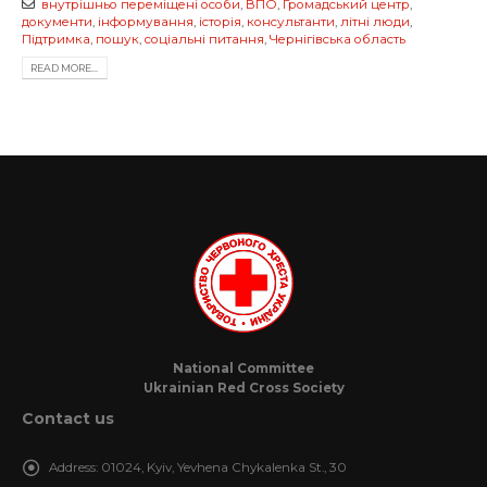
внутрішньо переміщені особи
,
ВПО
,
Громадський центр
,
документи
,
інформування
,
історія
,
консультанти
,
літні люди
,
Підтримка
,
пошук
,
соціальні питання
,
Чернігівська область
READ MORE...
National Committee
Ukrainian Red Cross Society
Contact us
Address:
01024, Kyiv, Yevhena Chykalenka St., 30