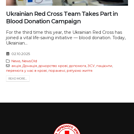
Ukrainian Red Cross Team Takes Part in
Blood Donation Campaign
For the third time this year, the Ukrainian Red Cross has
joined a vital life-saving initiative — blood donation. Today,
Ukrainian...
02.10.2025
News
,
NewsOld
акція
,
Донація
,
донорство крові
,
допомога
,
ЗСУ
,
пацієнти
,
перемога у нас в крові
,
поранені
,
рятуємо життя
READ MORE...