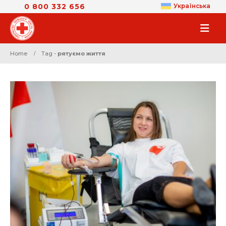
0 800 332 656
Українська
Home
Tag -
рятуємо життя