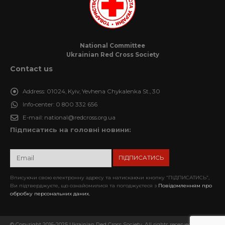
National Committee
Ukrainian Red Cross Society
Contact us
Address:
01024, Kyiv, Yevhena Chykalenka St., 30
Info-center:
0 800 332 656
E-mail:
national@redcross.org.ua
Підписатись на головні новини:
Вписуючи свою електронну адресу та натискаючи кнопку “ПІДПИСАТИСЬ”,
Ви підтверджуєте, що ознайомилися та погоджуєтеся з
Повідомленням про
обробку персональних даних.
© Copyright 2016-2025 Ukrainian Red Cross Society. All rights reserved. When