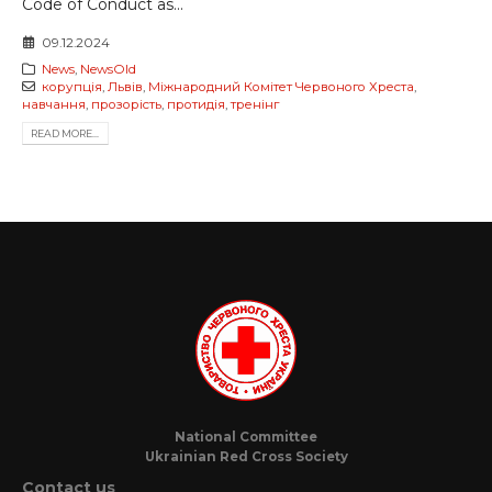
Code of Conduct as...
09.12.2024
News
,
NewsOld
корупція
,
Львів
,
Міжнародний Комітет Червоного Хреста
,
навчання
,
прозорість
,
протидія
,
тренінг
READ MORE...
National Committee
Ukrainian Red Cross Society
Contact us