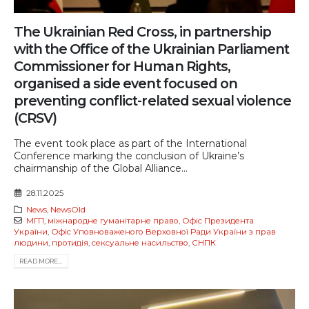
The Ukrainian Red Cross, in partnership
with the Office of the Ukrainian Parliament
Commissioner for Human Rights,
organised a side event focused on
preventing conflict-related sexual violence
(CRSV)
The event took place as part of the International
Conference marking the conclusion of Ukraine’s
chairmanship of the Global Alliance...
28.11.2025
News
,
NewsOld
МГП
,
міжнародне гуманітарне право
,
Офіс Президента
України
,
Офіс Уповноваженого Верховної Ради України з прав
людини
,
протидія
,
сексуальне насильство
,
СНПК
READ MORE...