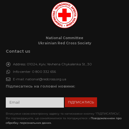
National Committee
Ukrainian Red Cross Society
Contact us
Address:
01024, Kyiv, Yevhena Chykalenka St., 30
Info-center:
0 800 332 656
E-mail:
national@redcross.org.ua
Підписатись на головні новини:
Вписуючи свою електронну адресу та натискаючи кнопку “ПІДПИСАТИСЬ”,
Ви підтверджуєте, що ознайомилися та погоджуєтеся з
Повідомленням про
обробку персональних даних.