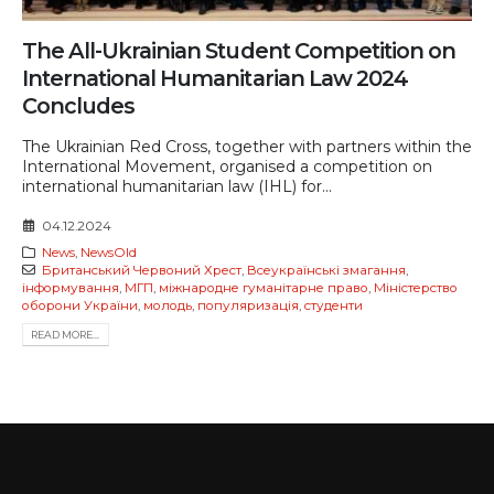
The All-Ukrainian Student Competition on
International Humanitarian Law 2024
Concludes
The Ukrainian Red Cross, together with partners within the
International Movement, organised a competition on
international humanitarian law (IHL) for...
04.12.2024
News
,
NewsOld
Британський Червоний Хрест
,
Всеукраїнські змагання
,
інформування
,
МГП
,
міжнародне гуманітарне право
,
Міністерство
оборони України
,
молодь
,
популяризація
,
студенти
READ MORE...