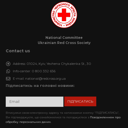
National Committee
Ukrainian Red Cross Society
Contact us
Address:
01024, Kyiv, Yevhena Chykalenka St., 30
Info-center:
0 800 332 656
E-mail:
national@redcross.org.ua
Підписатись на головні новини:
Вписуючи свою електронну адресу та натискаючи кнопку “ПІДПИСАТИСЬ”,
Ви підтверджуєте, що ознайомилися та погоджуєтеся з
Повідомленням про
обробку персональних даних.