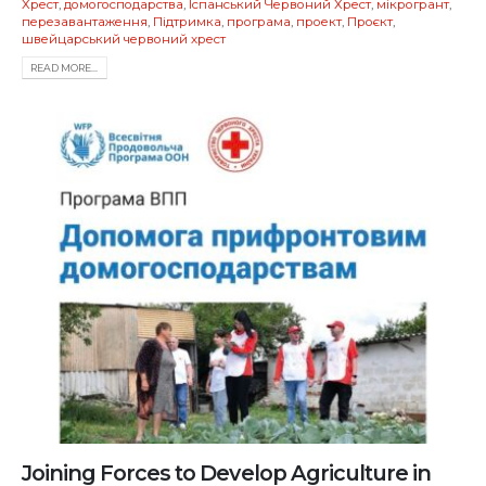
Хрест
,
домогосподарства
,
Іспанський Червоний Хрест
,
мікрогрант
,
перезавантаження
,
Підтримка
,
програма
,
проект
,
Проєкт
,
швейцарський червоний хрест
READ MORE...
Joining Forces to Develop Agriculture in