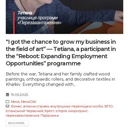
“I got the chance to grow my business in
the field of art” — Tetiana, a participant in
the “Reboot: Expanding Employment
Opportunities” programme
Before the war, Tetiana and her family crafted wood
paintings, orthopaedic rollers, and decorative textiles in
Kharkiv. Everything changed with...
19.05.2025
News
,
NewsOld
бізнес
,
власна справа
,
внутрішньо переміщені особи
,
ВПО
,
Іспанський Червоний Хрест
,
історія
,
мікрогрант
,
перезавантаження
,
Підтримка
READ MORE...