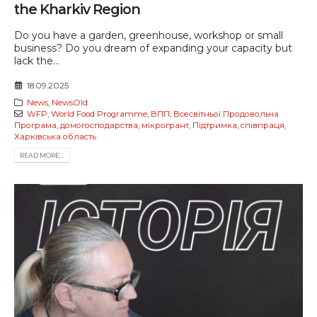
the Kharkiv Region
Do you have a garden, greenhouse, workshop or small
business? Do you dream of expanding your capacity but
lack the...
18.09.2025
News
,
NewsOld
WFP
,
World Food Programme
,
ВПП
,
Всесвітньої Продовольча
Програма
,
домогосподарства
,
мікрогрант
,
Підтримка
,
співпраця
,
Харківська область
READ MORE...