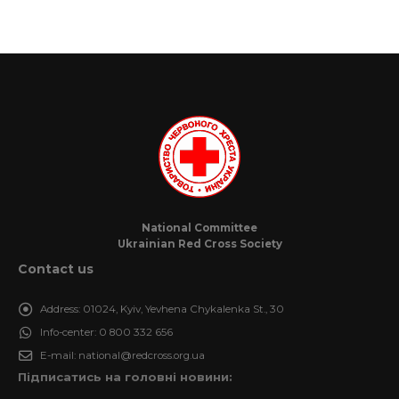
National Committee
Ukrainian Red Cross Society
Contact us
Address:
01024, Kyiv, Yevhena Chykalenka St., 30
Info-center:
0 800 332 656
E-mail:
national@redcross.org.ua
Підписатись на головні новини: