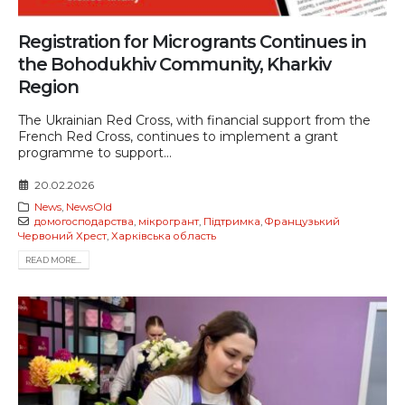
Registration for Microgrants Continues in
the Bohodukhiv Community, Kharkiv
Region
The Ukrainian Red Cross, with financial support from the
French Red Cross, continues to implement a grant
programme to support...
20.02.2026
News
,
NewsOld
домогосподарства
,
мікрогрант
,
Підтримка
,
Французький
Червоний Хрест
,
Харківська область
READ MORE...