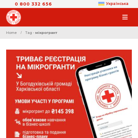
0 800 332 656
Українська
Home
Tag -
мікрогрант