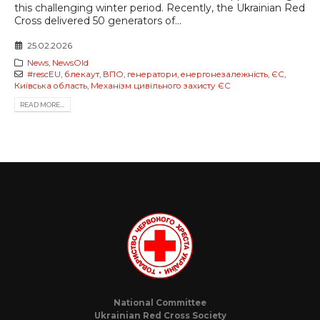
this challenging winter period. Recently, the Ukrainian Red
Cross delivered 50 generators of...
25.02.2026
News
,
NewsOld
#rescEU
,
блекаут
,
ВПО
,
генератори
,
енергонезалежність
,
ЄС
,
Київська область
,
Механізм цивільного захисту ЄС
READ MORE...
National Committee
Ukrainian Red Cross Society