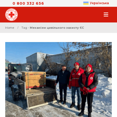
0 800 332 656
Українська
Home
Tag -
Механізм цивільного захисту ЄС