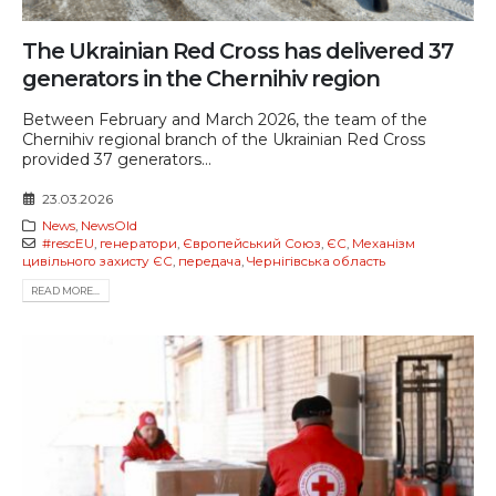
The Ukrainian Red Cross has delivered 37
generators in the Chernihiv region
Between February and March 2026, the team of the
Chernihiv regional branch of the Ukrainian Red Cross
provided 37 generators...
23.03.2026
News
,
NewsOld
#rescEU
,
генератори
,
Європейський Союз
,
ЄС
,
Механізм
цивільного захисту ЄС
,
передача
,
Чернігівська область
READ MORE...