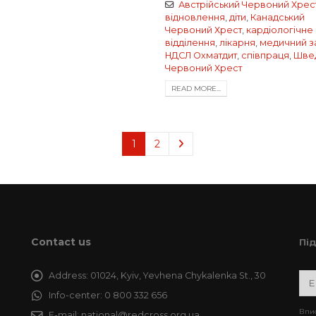
Австрійський Червоний Хрес
відновлення
,
діти
,
Канадський
Червоний Хрест
,
кардіологічне
відділення
,
лікарня
,
медичний з
НДСЛ Охматдит
,
співпраця
,
Шве
Червоний Хрест
READ MORE...
1
2
Contact us
Пі
Address:
01024, Kyiv, Yevhena Chykalenka St., 30
Info-center:
0 800 332 656
Впис
E-mail:
national@redcross.org.ua