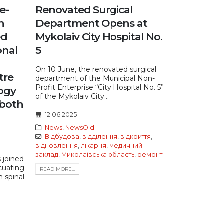
e-
Renovated Surgical
n
Department Opens at
ed
Mykolaiv City Hospital No.
onal
5
On 10 June, the renovated surgical
tre
department of the Municipal Non-
Profit Enterprise “City Hospital No. 5”
logy
of the Mykolaiv City...
 both
12.06.2025
News
,
NewsOld
Відбудова
,
відділення
,
відкриття
,
відновлення
,
лікарня
,
медичний
заклад
,
Миколаївська область
,
ремонт
 joined
cuating
READ MORE...
h spinal