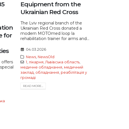
85
Equipment from the
Ukrainian Red Cross
The Lviv regional branch of the
ation
Ukrainian Red Cross donated a
modern MOTOmed loop la
e for
rehabilitation trainer for arms and...
ties
04.03.2026
News
,
NewsOld
 offers
1
,
лікарня
,
Львівська область
,
 special
медичне обладнання
,
медичний
заклад
,
обладнання
,
реабілітація у
громаді
READ MORE...
ька