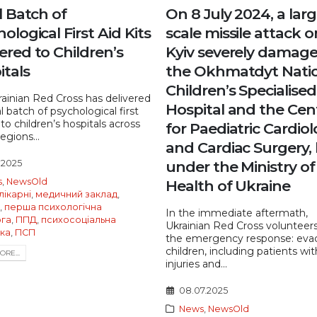
al Batch of
On 8 July 2024, a larg
ological First Aid Kits
scale missile attack o
ered to Children’s
Kyiv severely damag
itals
the Okhmatdyt Nati
Children’s Specialised
ainian Red Cross has delivered
Hospital and the Cen
al batch of psychological first
s to children’s hospitals across
for Paediatric Cardio
egions...
and Cardiac Surgery,
.2025
under the Ministry of
s
,
NewsOld
Health of Ukraine
лікарні
,
медичний заклад
,
,
перша психологічна
In the immediate aftermath,
га
,
ППД
,
психосоціальна
Ukrainian Red Cross volunteers
мка
,
ПСП
the emergency response: eva
children, including patients wit
RE...
injuries and...
08.07.2025
News
,
NewsOld