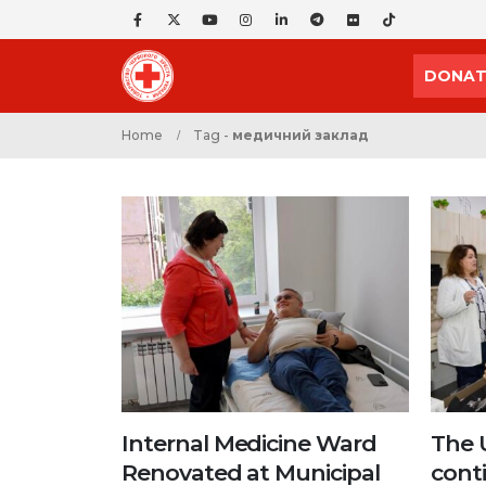
DONAT
Home
Tag -
медичний заклад
Internal Medicine Ward
The 
Renovated at Municipal
cont