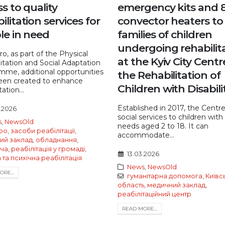
s to quality
emergency kits and 
ilitation services for
convector heaters to
le in need
families of children
undergoing rehabilit
ro, as part of the Physical
at the Kyiv City Centr
itation and Social Adaptation
mme, additional opportunities
the Rehabilitation of
een created to enhance
Children with Disabili
tation...
Established in 2017, the Centre
6.2026
social services to children with
s
,
NewsOld
needs aged 2 to 18. It can
ро
,
засоби реабілітації
,
accommodate...
ий заклад
,
обладнання
,
ча
,
реабілітація у громаді
,
13.03.2026
 та психічна реабілітація
News
,
NewsOld
RE...
гуманітарна допомога
,
Київс
область
,
медичний заклад
,
реабілітаційний центр
READ MORE...