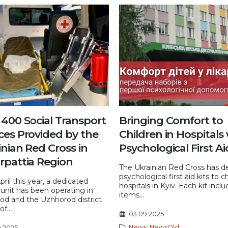
 400 Social Transport
Bringing Comfort to
ces Provided by the
Children in Hospitals
nian Red Cross in
Psychological First Ai
rpattia Region
The Ukrainian Red Cross has d
psychological first aid kits to c
pril this year, a dedicated
hospitals in Kyiv. Each kit incl
unit has been operating in
items...
od and the Uzhhorod district
of...
03.09.2025
News
,
NewsOld
9.2025