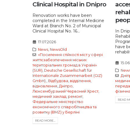
Clinical Hospital in Dnipro
acces
rehab
Renovation works have been
peop
completed in the Internal Medicine
Ward at Branch No. 2 of Municipal
Clinical Hospital No. 16...
In Dnip
Rehabil
Progra
17.07.2026
have b
News
,
NewsOld
rehabili
«Посилення стійкості міст у сфері
життєзабезпечення міських
15.0
територіальних громад в Україні»
(SUR)
,
Deutsche Gesellschaft für
New
Internationale Zusammenarbeit (GIZ)
Дніп
GmbH).
,
Відбудова
,
відділення
,
медичн
відновлення
,
Дніпро
,
переда
Люксембурзький Червоний Хрест
,
фізична
медичний заклад
,
ремонт
,
READ MO
Федеральне міністерство
економічного співробітництва та
розвитку (BMZ) у Берліні
READ MORE...