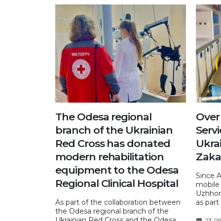
The Odesa regional
Over
branch of the Ukrainian
Servi
Red Cross has donated
Ukrai
modern rehabilitation
Zaka
equipment to the Odesa
Since A
Regional Clinical Hospital
mobile 
Uzhhor
As part of the collaboration between
as part 
the Odesa regional branch of the
Ukrainian Red Cross and the Odesa
23.0