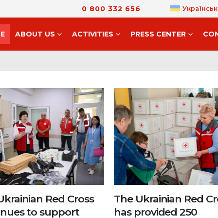
0 800 332 656
Українськ
E
ABOUT US
ACTIVITIES
PRESS CENTER
CO
Ukrainian Red Cross
The Ukrainian Red Cr
inues to support
has provided 250