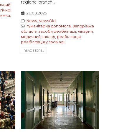
regional branch...
ичний
гічної
26.08.2025
римка
,
News
,
NewsOld
гуманітарна допомога
,
Запорізька
область
,
засоби реабілітації
,
лікарня
,
медичний заклад
,
реабілітація
,
реабілітація у громаді
READ MORE...