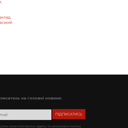
т
,
аклад
,
дський
дписатись на головні новини:
уючи свою електронну адресу та натискаючи кнопку