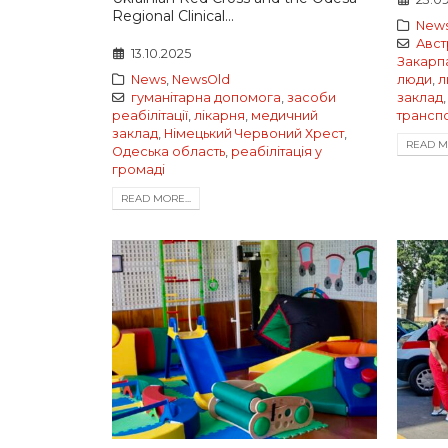
Regional Clinical...
New
Авст
13.10.2025
Закарп
News
,
NewsOld
люди
,
л
гуманітарна допомога
,
засоби
заклад
реабілітації
,
лікарня
,
медичний
трансп
заклад
,
Німецький Червоний Хрест
,
READ MO
Одеська область
,
реабілітація у
громаді
READ MORE...