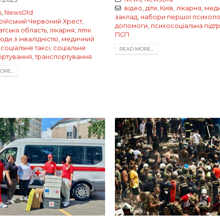
відео
,
діти
,
Київ
,
лікарня
,
мед
s
,
NewsOld
заклад
,
набори першої психоло
рійський Червоний Хрест
,
допомоги
,
психосоціальна підт
атська область
,
лікарня
,
літні
ПСП
юди з інвалідністю
,
медичний
,
соціальне таксі
,
соціальне
READ MORE...
ортування
,
транспортування
RE...