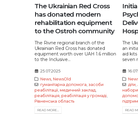
The Ukrainian Red Cross
Initi
has donated modern
Psych
rehabilitation equipment
Deliv
to the Ostroh community
Hosp
The Rivne regional branch of the
The Ukr
Ukrainian Red Cross has donated
an initi
equipment worth over UAH 1.6 million
aid kit
to the Inclusive...
seven r
25.07.2025
16.07
News
,
NewsOld
New
гуманітарна допомога
,
засоби
діти
,
реабілітації
,
медичний заклад
,
набори
реабілітація
,
реабілітація у громаді
,
допомо
Рівненська область
підтри
READ MORE...
READ MO