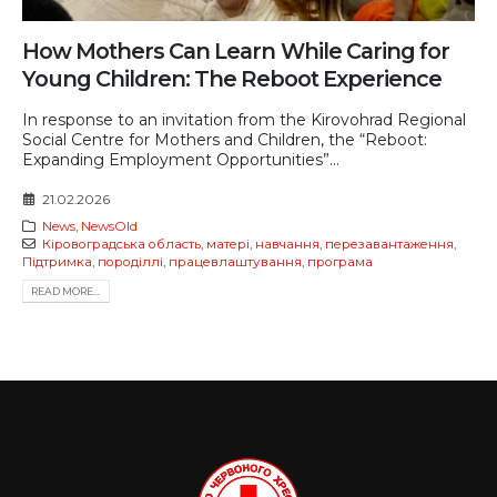
How Mothers Can Learn While Caring for
Young Children: The Reboot Experience
In response to an invitation from the Kirovohrad Regional
Social Centre for Mothers and Children, the “Reboot:
Expanding Employment Opportunities”...
21.02.2026
News
,
NewsOld
Кіровоградська область
,
матері
,
навчання
,
перезавантаження
,
Підтримка
,
породіллі
,
працевлаштування
,
програма
READ MORE...