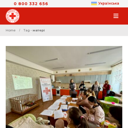
0 800 332 656
Українська
Home
Tag -
матері