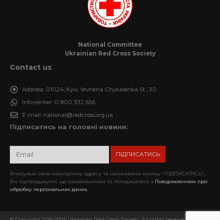
National Committee
Ukrainian Red Cross Society
Contact us
Address:
01024, Kyiv, Yevhena Chykalenka St., 30
Info-center:
0 800 332 656
E-mail:
national@redcross.org.ua
Підписатись на головні новини:
Вписуючи свою електронну адресу та натискаючи кнопку “ПІДПИСАТИСЬ”,
Ви підтверджуєте, що ознайомилися та погоджуєтеся з
Повідомленням про
обробку персональних даних.
© Copyright 2016-2025 Ukrainian Red Cross Society. All rights reserved. When