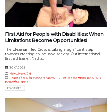
First Aid for People with Disabilities: When
Limitations Become Opportunities!
The Ukrainian Red Cross is taking a significant step
towards creating an inclusive society. Our international
first aid trainer, Nadiia...
30.01.2025
News
,
NewsOld
люди з інвалідністю
,
методологія
,
навчання
,
перша допомога
,
розробка
,
тренінг
READ MORE...