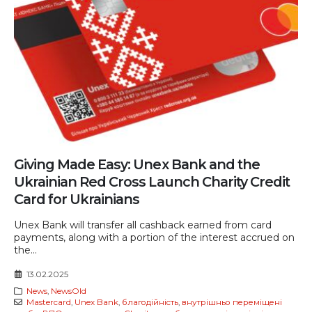
Giving Made Easy: Unex Bank and the
Ukrainian Red Cross Launch Charity Credit
Card for Ukrainians
Unex Bank will transfer all cashback earned from card
payments, along with a portion of the interest accrued on
the...
13.02.2025
News
,
NewsOld
Mastercard
,
Unex Bank
,
благодійність
,
внутрішньо переміщені