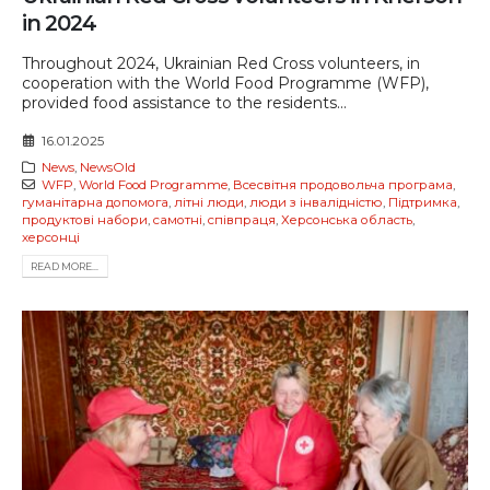
in 2024
Throughout 2024, Ukrainian Red Cross volunteers, in
cooperation with the World Food Programme (WFP),
provided food assistance to the residents...
16.01.2025
News
,
NewsOld
WFP
,
World Food Programme
,
Всесвітня продовольча програма
,
гуманітарна допомога
,
літні люди
,
люди з інвалідністю
,
Підтримка
,
продуктові набори
,
самотні
,
співпраця
,
Херсонська область
,
херсонці
READ MORE...