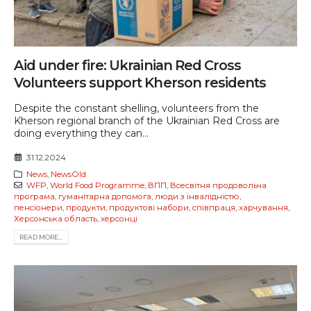
Aid under fire: Ukrainian Red Cross
Volunteers support Kherson residents
Despite the constant shelling, volunteers from the
Kherson regional branch of the Ukrainian Red Cross are
doing everything they can...
31.12.2024
News
,
NewsOld
WFP
,
World Food Programme
,
ВПП
,
Всесвітня продовольча
програма
,
гуманітарна допомога
,
люди з інвалідністю
,
пенсіонери
,
продукти
,
продуктові набори
,
співпраця
,
харчування
,
Херсонська область
,
херсонці
READ MORE...