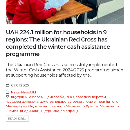
UAH 224.1 million for households in 9
regions: The Ukrainian Red Cross has
completed the winter cash assistance
programme
The Ukrainian Red Cross has successfully implemented
the Winter Cash Assistance 2024/2025 programme aimed
at supporting households affected by the...
07.01.2025
News
,
NewsOld
внутрішньо переміщені особи
,
ВПО
,
вразливі верстви
,
грошова допомога
,
домогосподарства
,
зима
,
люди з інвалідністю
,
Міжнародна Федерація Товариств Червоного Хреста і Червоного
Півмісяця
,
одинаки
,
Підтримка
,
співпраця
READ MORE...