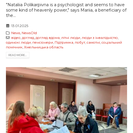
"Nataliia Polikarpivna is a psychologist and seems to have
some kind of heavenly power," says Mariia, a beneficiary of
the...
13.01.2025
News
,
NewsOld
відео
,
догляд
,
догляд вдома
,
літні люди
,
люди з інвалідністю
,
одинокі люди
,
пенсіонери
,
Підтримка
,
побут
,
самотні
,
соціальний
помічник
,
Хмельницька область
READ MORE...