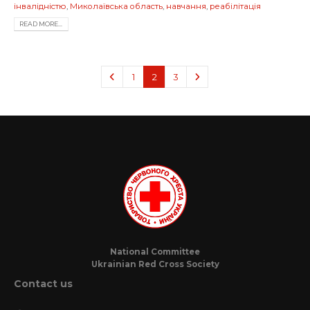
інвалідністю
,
Миколаївська область
,
навчання
,
реабілітація
READ MORE...
1
2
3
National Committee
Ukrainian Red Cross Society
Contact us