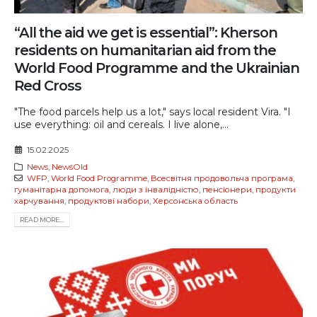
“All the aid we get is essential”: Kherson
residents on humanitarian aid from the
World Food Programme and the Ukrainian
Red Cross
"The food parcels help us a lot," says local resident Vira. "I
use everything: oil and cereals. I live alone,...
15.02.2025
News
,
NewsOld
WFP
,
World Food Programme
,
Всесвітня продовольча програма
,
гуманітарна допомога
,
люди з інвалідністю
,
пенсіонери
,
продукти
харчування
,
продуктові набори
,
Херсонська область
READ MORE...