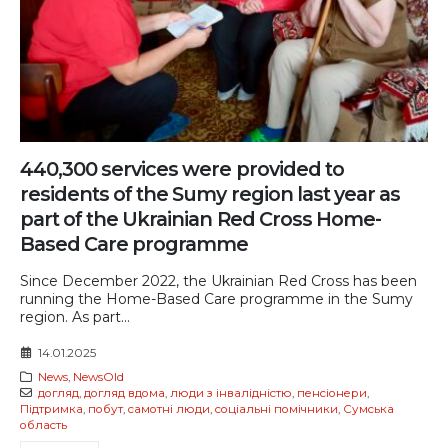
440,300 services were provided to
residents of the Sumy region last year as
part of the Ukrainian Red Cross Home-
Based Care programme
Since December 2022, the Ukrainian Red Cross has been
running the Home-Based Care programme in the Sumy
region. As part...
14.01.2025
News
,
NewsOld
догляд
,
догляд вдома
,
люди з інвалідністю
,
пенсіонери
,
Підтримка
,
побут
,
самотні люди
,
соціальні помічники
,
Сумська
область