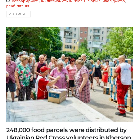
безбарʼєрність
,
інклюзивність
,
інклюзія
,
люди з інвалідністю
,
реабілітація
READ MORE...
248,000 food parcels were distributed by
Ukrainian Red Cross volunteers in Kherson