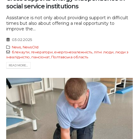
social service institutions
Assistance is not only about providing support in difficult
times but also about offering a real opportunity to
improve the...
03.02.2025
News
,
NewsOld
блекаути
,
генератори
,
енергонезалежність
,
літні люди
,
люди з
інвалідністю
,
пансіонат
,
Полтавська область
READ MORE...