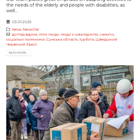
the needs of the elderly and people with disabilities, as
well...
03.01.2025
News
,
NewsOld
догляд вдома
,
літні люди
,
люди з інвалідністю
,
самотні
,
соціальні помічники
,
Сумська область
,
турбота
,
Шведський
Червоний Хрест
READ MORE...