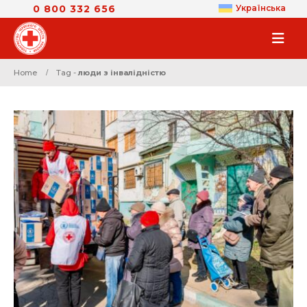
0 800 332 656
Українська
Home
Tag -
люди з інвалідністю