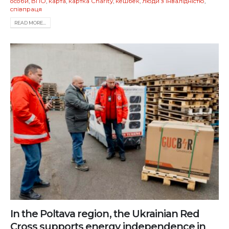
особи
,
ВПО
,
карта
,
картка Charity
,
кешбек
,
люди з інвалідністю
,
співпраця
READ MORE...
In the Poltava region, the Ukrainian Red
Cross supports energy independence in