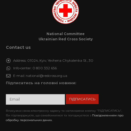
National Committee
Ukrainian Red Cross Society
Contact us
Address:
01024, Kyiv, Yevhena Chykalenka St., 30
Info-center:
0 800 332 656
E-mail:
national@redcross.org.ua
Підписатись на головні новини:
Вписуючи свою електронну адресу та натискаючи кнопку “ПІДПИСАТИСЬ”,
Ви підтверджуєте, що ознайомилися та погоджуєтеся з
Повідомленням про
обробку персональних даних.