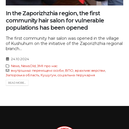
In the Zaporizhzhia region, the first
community hair salon for vulnerable
populations has been opened
The first community hair salon was opened in the village
of Kushuhum on the initiative of the Zaporizhzhia regional
branch...
24.10.2024
News
,
NewsOld
,
ЗМІ про нас
внутрішньо переміщені особи
,
ВПО
,
вразливі верстви
,
Запорізька область
,
Кушугум
,
соціальна перукарня
READ MORE...