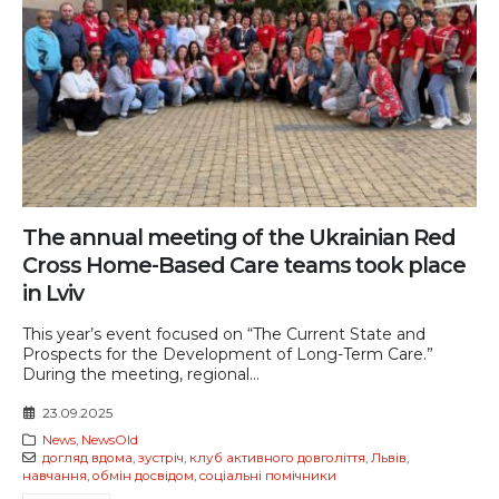
The annual meeting of the Ukrainian Red
Cross Home-Based Care teams took place
in Lviv
This year’s event focused on “The Current State and
Prospects for the Development of Long-Term Care.”
During the meeting, regional...
23.09.2025
News
,
NewsOld
догляд вдома
,
зустріч
,
клуб активного довголіття
,
Львів
,
навчання
,
обмін досвідом
,
соціальні помічники