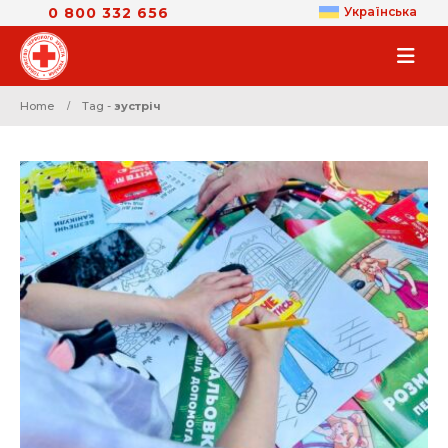
0 800 332 656
Українська
Home
Tag -
зустріч