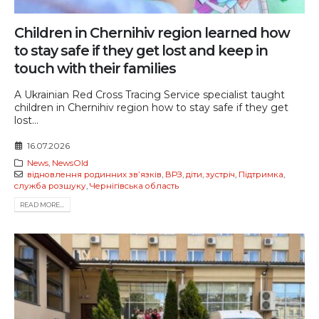
Children in Chernihiv region learned how
to stay safe if they get lost and keep in
touch with their families
A Ukrainian Red Cross Tracing Service specialist taught
children in Chernihiv region how to stay safe if they get
lost...
16.07.2026
News
,
NewsOld
відновлення родинних звʼязків
,
ВРЗ
,
діти
,
зустріч
,
Підтримка
,
служба розшуку
,
Чернігівська область
READ MORE...