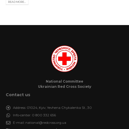
READ MORE...
National Committee
Ukrainian Red Cross Society
Contact us
Address:
01024, Kyiv, Yevhena Chykalenka St., 30
Info-center:
0 800 332 656
E-mail:
national@redcross.org.ua