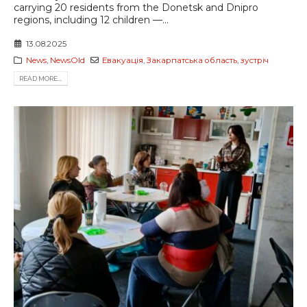
carrying 20 residents from the Donetsk and Dnipro
regions, including 12 children —...
13.08.2025
News
,
NewsOld
Евакуація
,
Закарпатська область
,
зустріч
READ MORE...