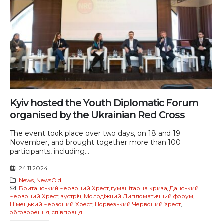
Kyiv hosted the Youth Diplomatic Forum
organised by the Ukrainian Red Cross
The event took place over two days, on 18 and 19
November, and brought together more than 100
participants, including...
24.11.2024
News
,
NewsOld
Британський Червоний Хрест
,
гуманітарна криза
,
Данський
Червоний Хрест
,
зустріч
,
Молодіжний Дипломатичний форум
,
Німецький Червоний Хрест
,
Норвезький Червоний Хрест
,
обговорення
,
співпраця