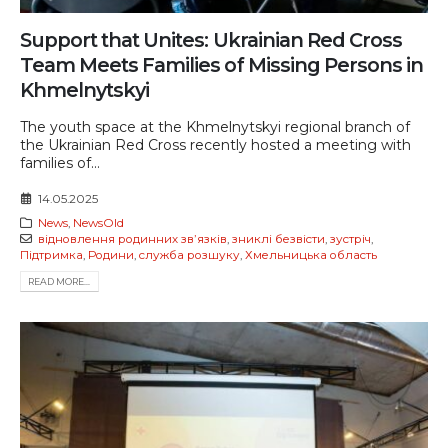
Support that Unites: Ukrainian Red Cross
Team Meets Families of Missing Persons in
Khmelnytskyi
The youth space at the Khmelnytskyi regional branch of
the Ukrainian Red Cross recently hosted a meeting with
families of...
14.05.2025
News
,
NewsOld
відновлення родинних звʼязків
,
зниклі безвісти
,
зустріч
,
Підтримка
,
Родини
,
служба розшуку
,
Хмельницька область
READ MORE...