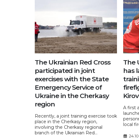
The Ukrainian Red Cross
The 
participated in joint
has l
exercises with the State
trai
Emergency Service of
firef
Ukraine in the Cherkasy
Kiro
region
A first
launche
Recently, a joint training exercise took
personn
place in the Cherkasy region,
local fir
involving the Cherkasy regional
branch of the Ukrainian Red...
24.1