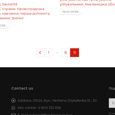
s
,
NewsOld
рятувальники
,
Хмельницька обл
 України
,
Кіровоградська
READ MORE...
ь
,
навчання
,
перша допомога
,
льники
,
тренінг
RE...
…
1
8
9
Contact us
Пі
Address:
01024, Kyiv, Yevhena Chykalenka St., 30
Info-center:
0 800 332 656
Впис
E-mail:
national@redcross.org.ua