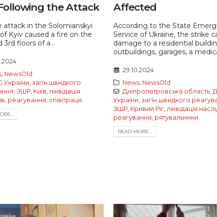
 Following the Attack
Affected
 attack in the Solomianskyi
According to the State Emer
t of Kyiv caused a fire on the
Service of Ukraine, the strike 
3rd floors of a...
damage to a residential buildin
outbuildings, garages, a medical
0.2024
29.10.2024
s
,
NewsOld
 України
,
загін швидкого
News
,
NewsOld
ання
,
ЗШР
,
Київ
,
ліквідація
Дніпропетровська область
,
Д
ів
,
реагування
,
співпраця
України
,
загін швидкого реагув
ЗШР
,
Кривий Ріг
,
ліквідація наслі
RE...
реагування
,
рятувальники
READ MORE...