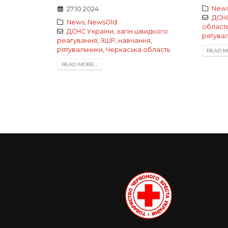
New
27.10.2024
ДСНС
News
,
NewsOld
област
ДСНС України
,
загін швидкого
рятува
реагування
,
ЗШР
,
навчання
,
рятувальники
,
Черкаська область
READ MO
READ MORE...