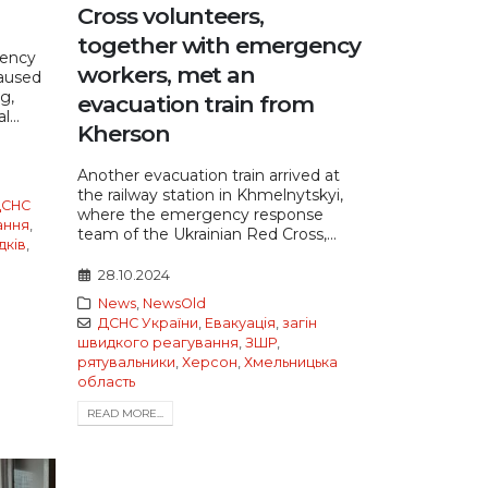
Cross volunteers,
together with emergency
gency
workers, met an
caused
g,
evacuation train from
...
Kherson
Another evacuation train arrived at
the railway station in Khmelnytskyi,
СНС
where the emergency response
ання
,
team of the Ukrainian Red Cross,...
дків
,
28.10.2024
News
,
NewsOld
ДСНС України
,
Евакуація
,
загін
швидкого реагування
,
ЗШР
,
рятувальники
,
Херсон
,
Хмельницька
область
READ MORE...