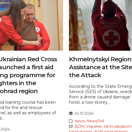
Ukrainian Red Cross
Khmelnytskyi Region
aunched a first aid
Assistance at the Site
ning programme for
the Attack
ighters in the
According to the State Emer
vohrad region
Service (SES) of Ukraine, wrec
from a drone caused damage 
 aid training course has been
hotel, a two-storey...
d for fire and rescue
el, as well as employees of
24.10.2024
e...
News
,
NewsOld
ДСНС України
,
загін швидког
0.2024
реагування
,
ЗШР
,
реагування
,