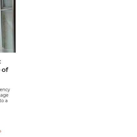
:
 of
gency
kage
to a
о