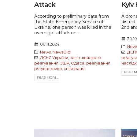
Attack
Kyiv
According to preliminary data from
A drone
the State Emergency Service of
distric
Ukraine, one person was killed in the
2nd and 
overnight attack on...
30.1
08.11.2024
New
News
,
NewsOld
ДСНС
ДСНС України
,
загін швидкого
реагув
реагування
,
ЗШР
,
Одеса
,
реагування
,
наслідк
рятувальники
,
співпраця
READ MO
READ MORE...