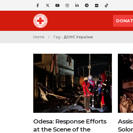
DONAT
Home
Tag -
ДСНС України
Odesa: Response Efforts
Assis
at the Scene of the
Solom