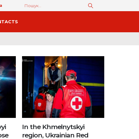
а
NTACTS
yi
In the Khmelnytskyi
ose
region, Ukrainian Red