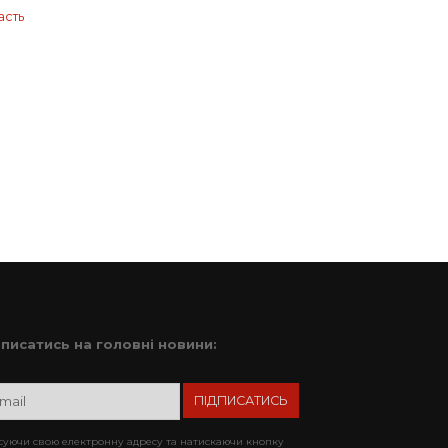
асть
дписатись на головні новини:
уючи свою електронну адресу та натискаючи кнопку