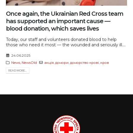
Once again, the Ukrainian Red Cross team
has supported an important cause —
blood donation, which saves lives
Today, our staff and volunteers donated blood to help
those who need it most — the wounded and seriously ill....
24.06.2025
News
,
NewsOld
акція
,
донори
,
донорство крові
,
кров
READ MORE...