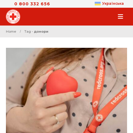
0 800 332 656
Українська
Home
Tag -
донори