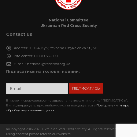
National Committee
Ukrainian Red Cross Society
Contact us
Address:
01024, Kyiv, Yevhena Chykalenka St., 30
Info-center:
0 800 332 656
E-mail:
national@redcross.org.ua
Підписатись на головні новини:
Вписуючи свою електронну адресу та натискаючи кнопку “ПІДПИСАТИСЬ”,
Ви підтверджуєте, що ознайомилися та погоджуєтеся з
Повідомленням про
обробку персональних даних.
© Copyright 2016-2025 Ukrainian Red Cross Society. All rights reserved. When
using content please refer to our website.