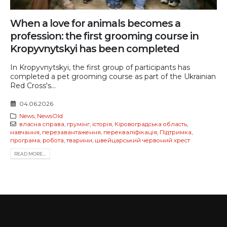
When a love for animals becomes a
profession: the first grooming course in
Kropyvnytskyi has been completed
In Kropyvnytskyi, the first group of participants has
completed a pet grooming course as part of the Ukrainian
Red Cross's...
04.06.2026
News
,
NewsOld
власна справа
,
грумінг
,
історія
,
Кіровоградська область
,
навчання
,
перезавантаження
,
перекваліфікація
,
Підтримка
,
програма
,
робота
,
тварини
,
швейцарський червоний хрест
READ MORE...