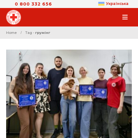
0 800 332 656
Українська
Home
Tag -
грумінг