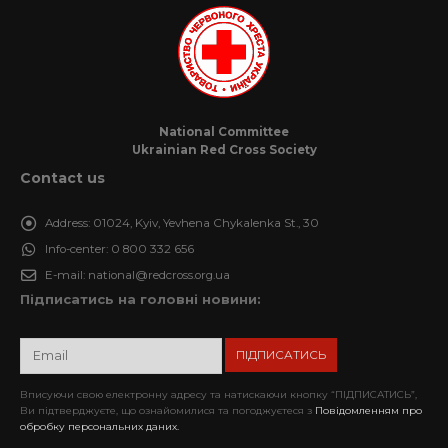
National Committee
Ukrainian Red Cross Society
Contact us
Address:
01024, Kyiv, Yevhena Chykalenka St., 30
Info-center:
0 800 332 656
E-mail:
national@redcross.org.ua
Підписатись на головні новини:
Вписуючи свою електронну адресу та натискаючи кнопку “ПІДПИСАТИСЬ”,
Ви підтверджуєте, що ознайомилися та погоджуєтеся з
Повідомленням про
обробку персональних даних.