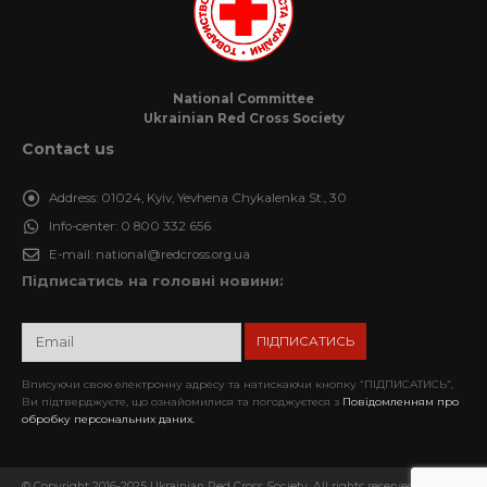
National Committee
Ukrainian Red Cross Society
Contact us
Address:
01024, Kyiv, Yevhena Chykalenka St., 30
Info-center:
0 800 332 656
E-mail:
national@redcross.org.ua
Підписатись на головні новини:
Вписуючи свою електронну адресу та натискаючи кнопку “ПІДПИСАТИСЬ”,
Ви підтверджуєте, що ознайомилися та погоджуєтеся з
Повідомленням про
обробку персональних даних.
© Copyright 2016-2025 Ukrainian Red Cross Society. All rights reserved. When