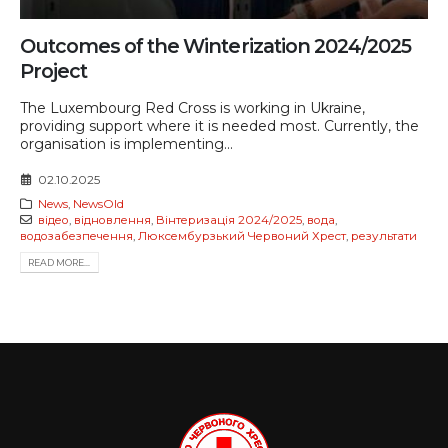
Outcomes of the Winterization 2024/2025
Project
The Luxembourg Red Cross is working in Ukraine,
providing support where it is needed most. Currently, the
organisation is implementing...
02.10.2025
News
,
NewsOld
відео
,
відновлення
,
Вінтеризація 2024/2025
,
вода
,
водозабезпечення
,
Люксембурзький Червоний Хрест
,
результати
READ MORE...