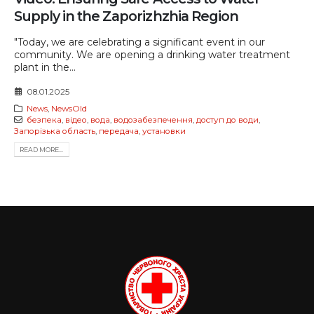
Supply in the Zaporizhzhia Region
"Today, we are celebrating a significant event in our
community. We are opening a drinking water treatment
plant in the...
08.01.2025
News
,
NewsOld
безпека
,
відео
,
вода
,
водозабезпечення
,
доступ до води
,
Запорізька область
,
передача
,
установки
READ MORE...