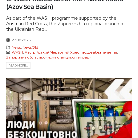
(Azov Sea Basin)
As part of the WASH programme supported by the
Austrian Red Cross, the Zaporizhzhia regional branch of
the Ukrainian Red...
27.08.2025
News
,
NewsOld
WASH
,
Австрійський Червоний Хрест
,
водозабезпечення
,
Запорізька область
,
очисна станція
,
співпраця
READ MORE...