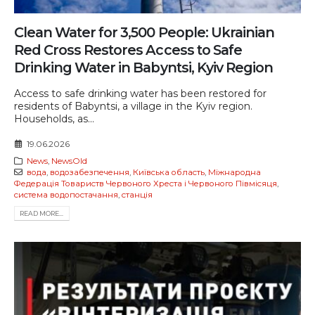
Clean Water for 3,500 People: Ukrainian
Red Cross Restores Access to Safe
Drinking Water in Babyntsi, Kyiv Region
Access to safe drinking water has been restored for
residents of Babyntsi, a village in the Kyiv region.
Households, as...
19.06.2026
News
,
NewsOld
вода
,
водозабезпечення
,
Київська область
,
Міжнародна
Федерація Товариств Червоного Хреста і Червоного Півмісяця
,
система водопостачання
,
станція
READ MORE...