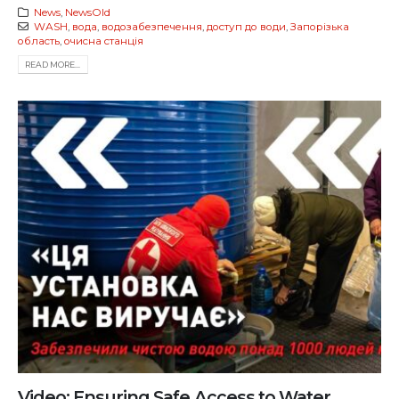
News
,
NewsOld
WАSH
,
вода
,
водозабезпечення
,
доступ до води
,
Запорізька
область
,
очисна станція
READ MORE...
Video: Ensuring Safe Access to Water