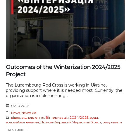
Outcomes of the Winterization 2024/2025
Project
The Luxembourg Red Cross is working in Ukraine,
providing support where it is needed most. Currently, the
organisation is implementing...
02.10.2025
News
,
NewsOld
відео
,
відновлення
,
Вінтеризація 2024/2025
,
вода
,
водозабезпечення
,
Люксембурзький Червоний Хрест
,
результати
READ MORE...