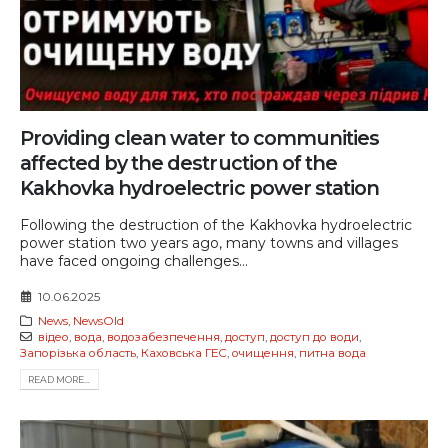
Providing clean water to communities
affected by the destruction of the
Kakhovka hydroelectric power station
Following the destruction of the Kakhovka hydroelectric
power station two years ago, many towns and villages
have faced ongoing challenges...
10.06.2025
News
,
NewsOld
відео
,
вода
,
водозабезпечення
,
доступ
,
доступ до води
,
Запорізька область
,
Каховська ГЕС
,
очищення
,
питна вода
READ MORE...