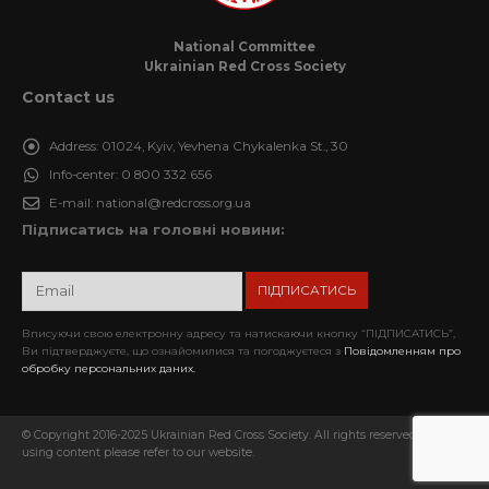
National Committee
Ukrainian Red Cross Society
Contact us
Address:
01024, Kyiv, Yevhena Chykalenka St., 30
Info-center:
0 800 332 656
E-mail:
national@redcross.org.ua
Підписатись на головні новини:
Вписуючи свою електронну адресу та натискаючи кнопку “ПІДПИСАТИСЬ”,
Ви підтверджуєте, що ознайомилися та погоджуєтеся з
Повідомленням про
обробку персональних даних.
© Copyright 2016-2025 Ukrainian Red Cross Society. All rights reserved. When
using content please refer to our website.