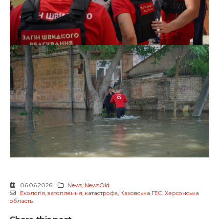
06.06.2026
News
,
NewsOld
Екологія
,
затоплення
,
катастрофа
,
Каховська ГЕС
,
Херсонська
область